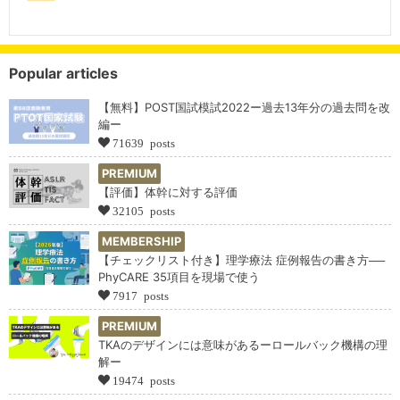
Popular articles
【無料】POST国試模試2022ー過去13年分の過去問を改
編ー
71639 posts
PREMIUM
【評価】体幹に対する評価
32105 posts
MEMBERSHIP
【チェックリスト付き】理学療法 症例報告の書き方──
PhyCARE 35項目を現場で使う
7917 posts
PREMIUM
TKAのデザインには意味があるーロールバック機構の理
解ー
19474 posts