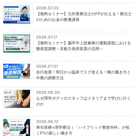
2026.07.23
【無料セミナー】元作業療法士のFPが伝える！療法士
のためのお金の教養講座
2026.07.17
【無料セミナー】脳卒中上肢麻痺の運動課題における
難易度調整～非動力免荷装置の活用～
2026.07.01
歩行改善！明日から臨床でスグ使える！靴の履き方と
中敷の調整方法
2026.06.30
なぜ理学ボディのスタッフはイタリアまで学びに行く
のか
2026.06.12
再生医療×理学療法｜「ハイブリッド整形外科」が拓
くPTの新しい働き方