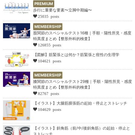
PREMIUM
歩行に重要な要素〜立脚中期編〜
25035 posts
MEMBERSHIP
股関節のスペシャルテスト16種｜手順・陽性所見・感度
特異度まとめ【整形外科的検査】
126855 posts
【図解】筋緊張とは何か？筋緊張と痙性の生理学
104621 posts
MEMBERSHIP
膝関節のスペシャルテスト29種｜手順・陽性所見・感度
特異度まとめ【整形外科的検査】
82767 posts
【イラスト】大腿筋膜張筋の起始・停止とストレッチ
104629 posts
【イラスト】斜角筋（前/中/後斜角筋）の起始・停止と
ストレッチ