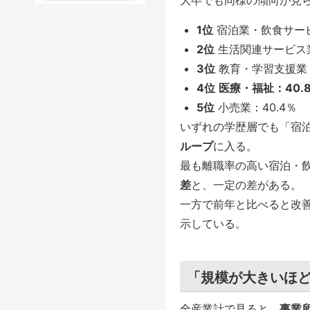
大卒でも同様の傾向が見
1位
宿泊業・飲食サービ
2位
生活関連サービス業
3位
教育・学習支援業：
4位
医療・福祉：40.8
5位
小売業：40.4％
いずれの学歴層でも「宿
ループ
に入る。
最も離職率の高い宿泊・
差
と、一定の差がある。
一方で前年と比べると改
示している。
「規模が大きいほど
全産業計で見ると、
事業