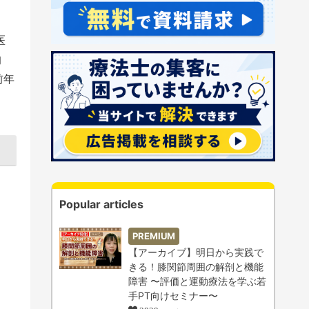
医
均
前年
Popular articles
PREMIUM
【アーカイブ】明日から実践で
きる！膝関節周囲の解剖と機能
障害 〜評価と運動療法を学ぶ若
手PT向けセミナー〜