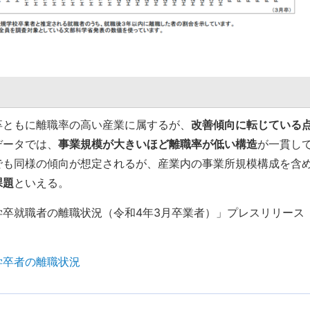
卒ともに離職率の高い産業に属するが、
改善傾向に転じている
データでは、
事業規模が大きいほど離職率が低い構造
が一貫し
でも同様の傾向が想定されるが、産業内の事業所規模構成を含
課題
といえる。
学卒就職者の離職状況（令和4年3月卒業者）」プレスリリース
学卒者の離職状況