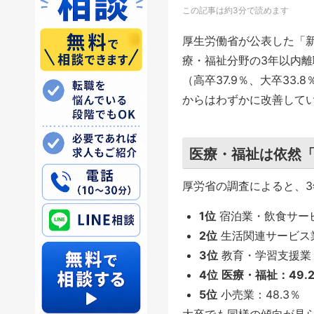
この記事は約3分で読めます
厚生労働省が公表した「新
療・福祉分野の3年以内離職
（高卒37.9％、大卒33.
からはわずかに改善して
医療・福祉は依然
厚労省の調査によると、
1位
宿泊業・飲食サービ
2位
生活関連サービス業
3位
教育・学習支援業：
4位
医療・福祉：49.2
5位
小売業：48.3％