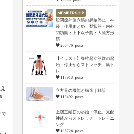
MEMBERSHIP
股関節外旋六筋の起始停止・神
経・作用まとめ｜梨状筋・内外
閉鎖筋・上下双子筋・大腿方形
筋
260476 posts
【イラスト】脊柱起立筋群の起
始・停止からストレッチ、筋ト
レ
117913 posts
超え
立方骨の機能と構造｜触診
き
113492 posts
上腕三頭筋の起始・停止、支配
がで
神経からストレッチ、トレーニ
ング
185726 posts