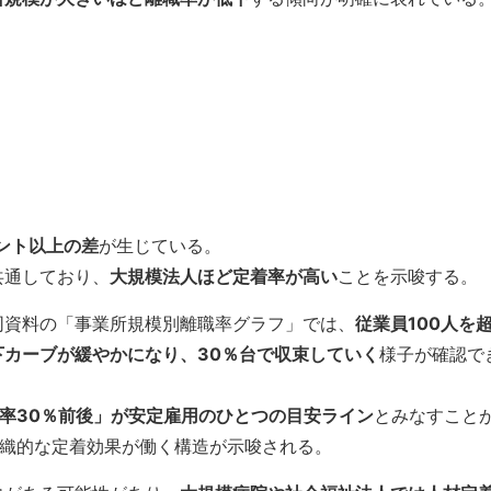
ント以上の差
が生じている。
共通しており、
大規模法人ほど定着率が高い
ことを示唆する。
同資料の「事業所規模別離職率グラフ」では、
従業員100人を
カーブが緩やかになり、30％台で収束していく
様子が確認で
率30％前後」が安定雇用のひとつの目安ライン
とみなすこと
組織的な定着効果が働く構造が示唆される。