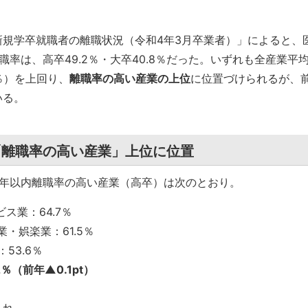
規学卒就職者の離職状況（令和4年3月卒業者）」によると、
率は、高卒49.2％・大卒40.8％だった。いずれも全産業平
8％）を上回り、
離職率の高い産業の上位
に位置づけられるが、
いる。
「離職率の高い産業」上位に位置
3年以内離職率の高い産業（高卒）は次のとおり。
ス業：64.7％
・娯楽業：61.5％
53.6％
％（前年▲0.1pt）