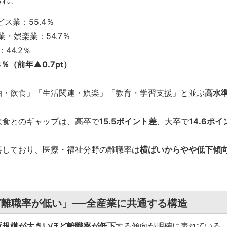
られ、
ス業：55.4％
・娯楽業：54.7％
44.2％
％（前年▲0.7pt）
泊・飲食」「生活関連・娯楽」「教育・学習支援」と並ぶ
高水
飲食とのギャップは、高卒で
15.5ポイント差
、大卒で
14.6ポイ
善しており、医療・福祉分野の離職率は
横ばいからやや低下傾
離職率が低い」──全産業に共通する構造
所規模が大きいほど離職率が低下
する傾向が明確に表れている