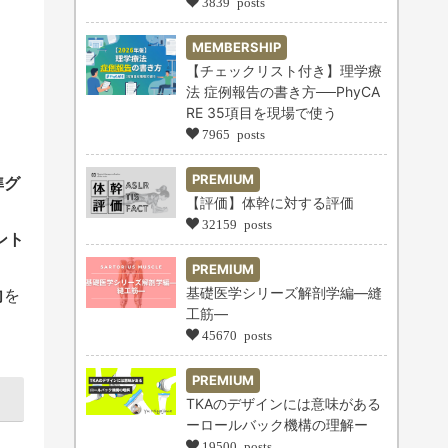
3839 posts
MEMBERSHIP
【チェックリスト付き】理学療
法 症例報告の書き方──PhyCA
RE 35項目を現場で使う
7965 posts
PREMIUM
準グ
【評価】体幹に対する評価
32159 posts
ント
PREMIUM
基礎医学シリーズ解剖学編―縫
向
を
工筋―
45670 posts
PREMIUM
TKAのデザインには意味がある
ーロールバック機構の理解ー
。
19500 posts