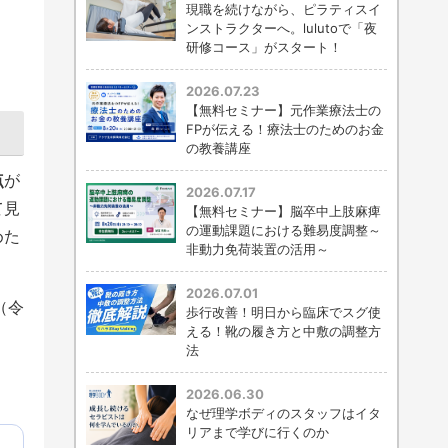
現職を続けながら、ピラティスイ
ンストラクターへ。lulutoで「夜
研修コース」がスタート！
2026.07.23
【無料セミナー】元作業療法士の
FPが伝える！療法士のためのお金
の教養講座
点
が
2026.07.17
て見
【無料セミナー】脳卒中上肢麻痺
の運動課題における難易度調整～
めた
非動力免荷装置の活用～
2026.07.01
（令
歩行改善！明日から臨床でスグ使
える！靴の履き方と中敷の調整方
法
2026.06.30
なぜ理学ボディのスタッフはイタ
リアまで学びに行くのか