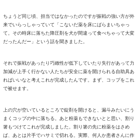
ちょうど同じ頃、担当ではなかったのですが振戦の強い方が外
来でいらっしゃっていて「こないだ薬を床にばらまいちゃっ
て。その時床に落ちた降圧剤を犬が間違って食べちゃって大変
だったんだー」という話を聞きました。
それで振戦があったり巧緻性が低下していたり失行があって力
加減が上手く行かない人たちが安全に薬を開けられる自助具あ
ればいいなと考えこれが完成したんです。まず、コップをこれ
で被せます。
上の穴が空いているところで錠剤を開けると、漏斗みたいにう
まくコップの中に落ちる。あと粉薬もできないとと思い、割り
箸もつけてこれが完成しました。割り箸の先に粉薬をはさめ
ば、あとは片手でハサミで切れる。実際、何人か患者さんに作