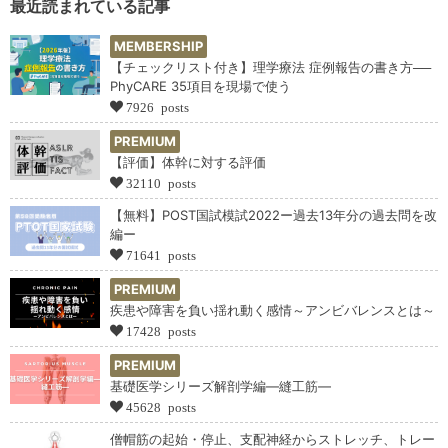
最近読まれている記事
MEMBERSHIP
【チェックリスト付き】理学療法 症例報告の書き方──
PhyCARE 35項目を現場で使う
7926 posts
PREMIUM
【評価】体幹に対する評価
32110 posts
【無料】POST国試模試2022ー過去13年分の過去問を改
編ー
71641 posts
PREMIUM
疾患や障害を負い揺れ動く感情～アンビバレンスとは～
17428 posts
PREMIUM
基礎医学シリーズ解剖学編―縫工筋―
45628 posts
僧帽筋の起始・停止、支配神経からストレッチ、トレー