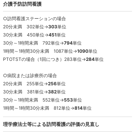
介護予防訪問看護
○訪問看護ステーションの場合
20分未満 302単位→
303
単位
30分未満 450単位→
451
単位
30分～1時間未満 792単位→
79
4
単位
1時間～1時間30分未満 1087単位→
1090
単位
PTOTSTの場合（1回につき）283単位→
284
単位
○病院または診療所の場合
20分未満 255単位→
256
単位
30分未満 381単位→
382
単位
30分～1時間未満 552単位→
553
単位
1時間～1時間30分未満 812単位→
814
単位
理学療法士等による訪問看護の評価の見直し