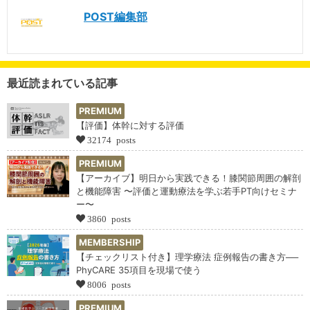
POST編集部
最近読まれている記事
PREMIUM
【評価】体幹に対する評価
32174 posts
PREMIUM
【アーカイブ】明日から実践できる！膝関節周囲の解剖
と機能障害 〜評価と運動療法を学ぶ若手PT向けセミナ
ー〜
3860 posts
MEMBERSHIP
【チェックリスト付き】理学療法 症例報告の書き方──
PhyCARE 35項目を現場で使う
8006 posts
PREMIUM