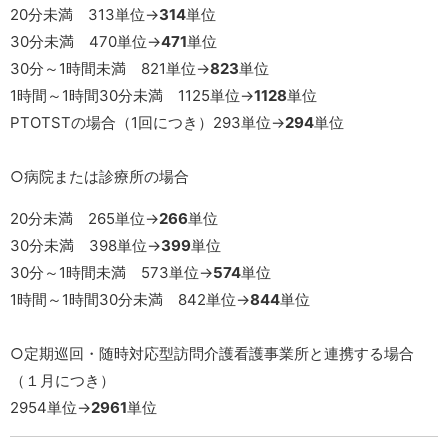
20分未満 313単位→
314
単位
30分未満 470単位→
471
単位
30分～1時間未満 821単位→
823
単位
1時間～1時間30分未満 1125単位→
1128
単位
PTOTSTの場合（1回につき）293単位→
294
単位
○病院または診療所の場合
20分未満 265単位→
266
単位
30分未満 398単位→
399
単位
30分～1時間未満 573単位→
574
単位
1時間～1時間30分未満 842単位→
844
単位
○定期巡回・随時対応型訪問介護看護事業所と連携する場合
（１月につき）
2954単位→
2961
単位