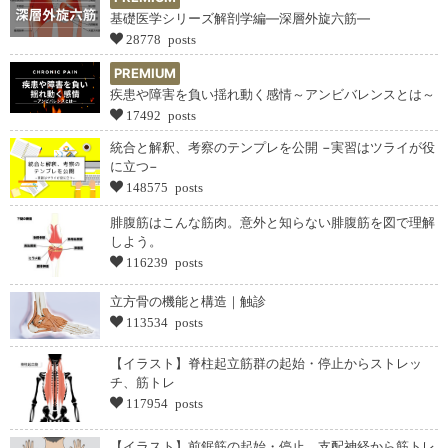
基礎医学シリーズ解剖学編―深層外旋六筋―
28778 posts
PREMIUM
疾患や障害を負い揺れ動く感情～アンビバレンスとは～
17492 posts
統合と解釈、考察のテンプレを公開 −実習はツライが役
に立つ−
148575 posts
腓腹筋はこんな筋肉。意外と知らない腓腹筋を図で理解
しよう。
116239 posts
立方骨の機能と構造｜触診
113534 posts
【イラスト】脊柱起立筋群の起始・停止からストレッ
チ、筋トレ
117954 posts
【イラスト】前鋸筋の起始・停止、支配神経から筋トレ