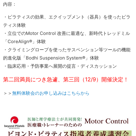
内容：
・ピラティスの効果、エクイップメント（器具）を使ったピラ
ティス体験
・立位でのMotor Control 改善に最適な、新時代トレッドミル
「CoreAlign®」体験
・クライミングロープを使ったサスペンション等ツールの機能
的進化版「Bodhi Suspension System®」体験
・臨床応用・予防事業へ展開の提言・ディスカッション
第二回満員につき急遽、第三回（12/9）開催決定！
＞＞
無料体験会のお申し込みはこちらから