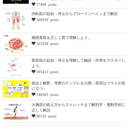
17498 posts
内転筋の起始・停止からグローインペインまで解説
168939 posts
腕橈骨筋を正しく図で理解しよう。
163558 posts
梨状筋の起始・停止を理解して触診・作用をマスターし
よう。
185413 posts
統合と解釈、考察のテンプレを公開 −実習はツライが役
に立つ−
148585 posts
大胸筋の鍛え方からストレッチまで解剖学・運動学的に
正しく解説
90120 posts