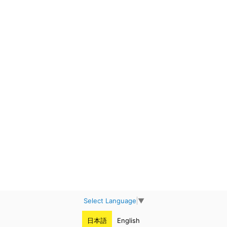
Select Language
▼
日本語
English