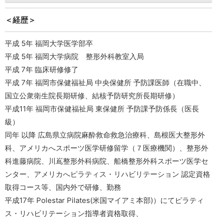
＜経歴＞
平成 5年 福岡大学医学部卒
平成 5年 福岡大学病院 整形外科教室入局
平成 7年 臨床研修修了
平成 7年 福岡市保健福祉局 中央保健所 予防課医師（在職中、
国立公衆衛生院長期研修、結核予防研究所長期研修）
平成11年 福岡市保健福祉局 東保健所 予防課予防係長（医長
級）
同年 以降 広島県立病院麻酔救命救急治療科、島根医大整形外
科、アメリカへスポーツ医学研修留学（７医療機関）、整形外
科進藤病院、川嶌整形外科病院、船橋整形外科スポーツ医学セ
ンター、アメリカへピラティス・リハビリテーション 認定資格
取得コース等、国内外で研修、勤務
平成17年 Polestar Pilates(米国マイアミ本部)）にてピラティ
ス・リハビリテーション指導者資格取得、