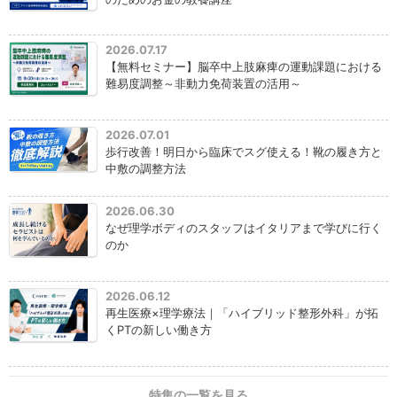
2026.07.17
【無料セミナー】脳卒中上肢麻痺の運動課題における
難易度調整～非動力免荷装置の活用～
2026.07.01
歩行改善！明日から臨床でスグ使える！靴の履き方と
中敷の調整方法
2026.06.30
なぜ理学ボディのスタッフはイタリアまで学びに行く
のか
2026.06.12
再生医療×理学療法｜「ハイブリッド整形外科」が拓
くPTの新しい働き方
特集の一覧を見る