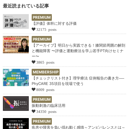
最近読まれている記事
PREMIUM
【評価】体幹に対する評価
32175 posts
PREMIUM
【アーカイブ】明日から実践できる！膝関節周囲の解剖
と機能障害 〜評価と運動療法を学ぶ若手PT向けセミナ
ー〜
3865 posts
MEMBERSHIP
【チェックリスト付き】理学療法 症例報告の書き方──
PhyCARE 35項目を現場で使う
8009 posts
PREMIUM
振動刺激の臨床活用
34350 posts
PREMIUM
疾患や障害を負い揺れ動く感情～アンビバレンスとは～