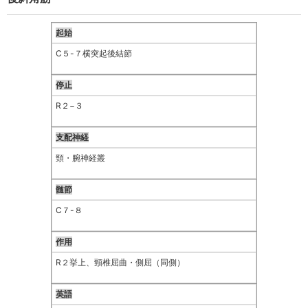
起始
C５-７横突起後結節
停止
R２−３
支配神経
頸・腕神経叢
髄節
C７-８
作用
R２挙上、頸椎屈曲・側屈（同側）
英語