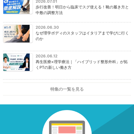
2026.07.01
歩行改善！明日から臨床でスグ使える！靴の履き方と
中敷の調整方法
2026.06.30
なぜ理学ボディのスタッフはイタリアまで学びに行く
のか
2026.06.12
再生医療×理学療法｜「ハイブリッド整形外科」が拓
くPTの新しい働き方
特集の一覧を見る