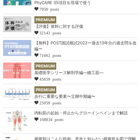
PhyCARE 35項目を現場で使う
7950 posts
PREMIUM
【評価】体幹に対する評価
32143 posts
【無料】POST国試模試2022ー過去13年分の過去問を改
編ー
71662 posts
PREMIUM
基礎医学シリーズ解剖学編―縫工筋―
45659 posts
PREMIUM
歩行に重要な要素〜立脚中期編〜
25059 posts
内転筋の起始・停止からグローインペインまで解説
168834 posts
腓腹筋はこんな筋肉。意外と知らない腓腹筋を図で理解