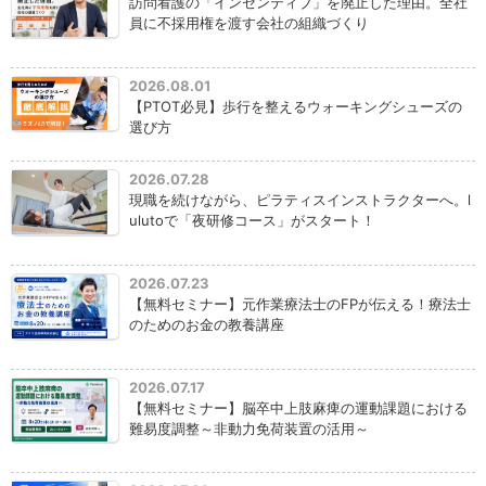
訪問看護の「インセンティブ」を廃止した理由。全社
員に不採用権を渡す会社の組織づくり
2026.08.01
【PTOT必見】歩行を整えるウォーキングシューズの
選び方
2026.07.28
現職を続けながら、ピラティスインストラクターへ。l
ulutoで「夜研修コース」がスタート！
2026.07.23
【無料セミナー】元作業療法士のFPが伝える！療法士
のためのお金の教養講座
2026.07.17
【無料セミナー】脳卒中上肢麻痺の運動課題における
難易度調整～非動力免荷装置の活用～