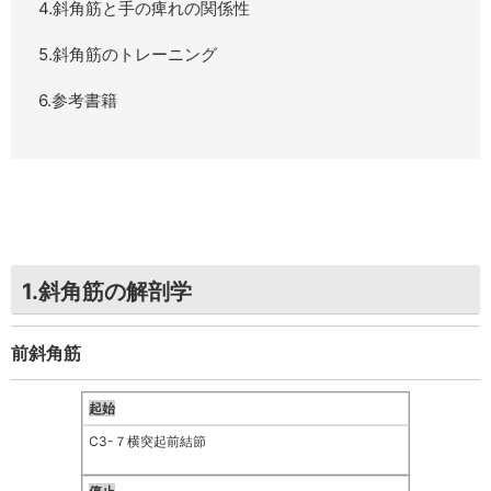
4.斜角筋と手の痺れの関係性
5.斜角筋のトレーニング
6.参考書籍
1.斜角筋の解剖学
前斜角筋
起始
C3-７横突起前結節