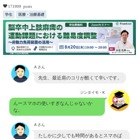
171909 posts
学生
医療・治療基礎
A さん
先生、最近肩のコリが酷くて辛いです。
ジンタイモ・K
んースマホの使いすぎなんじゃないか
な。
A さん
たしかに少しでも時間があるとスマホば