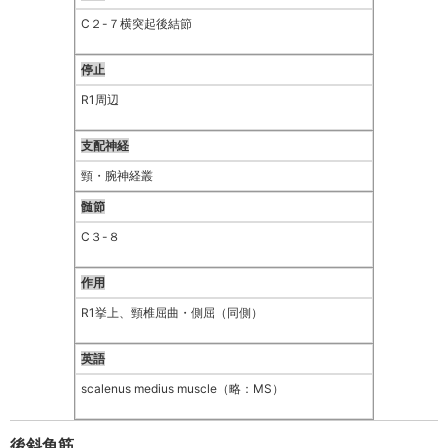
C２-７横突起後結節
停止
R1周辺
支配神経
頸・腕神経叢
髄節
C３-８
作用
R1挙上、頸椎屈曲・側屈（同側）
英語
scalenus medius muscle（略：MS）
後斜角筋