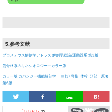
5.参考文献
プロメテウス解剖学アトラス 解剖学総論/運動器系 第3版
筋骨格系のキネシオロジー―カラー版
カラー版 カパンジー機能解剖学 III (3) 脊椎･体幹･頭部 原著
第6版
「いいね!」
で