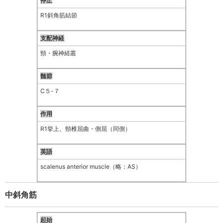
停止
R1斜角筋結節
支配神経
頸・腕神経叢
髄節
C５-７
作用
R1挙上、頸椎屈曲・側屈（同側）
英語
scalenus anterior muscle（略：AS）
中斜角筋
起始