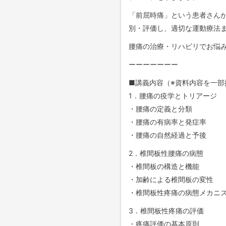
「前屈時痛」という患者さん
別・評価し、適切な運動療法
腰痛の治療・リハビリでお悩
ーーーーーーー
■講義内容（※資料内容を一部
1．腰痛の疫学とトリアージ
・腰痛の定義と分類
・腰痛の有病率と発症率
・腰痛の自然経過と予後
2．椎間板性腰痛の病態
・椎間板の構造と機能
・加齢による椎間板の変性
・椎間板性疼痛の病態メカニ
3．椎間板性疼痛の評価
・疼痛評価の基本原則