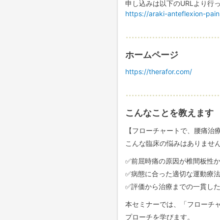
申し込みは以下のURLより行
https://araki-anteflexion-pai
ホームページ
https://therafor.com/
こんなことを教えます
【フローチャートで、腰痛治
こんな臨床の悩みはありませ
✅前屈時痛の原因が椎間板性
✅病態に合った適切な運動療
✅評価から治療までの一貫し
本セミナーでは、「フローチ
プローチを学びます。