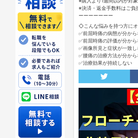
※購入より1週間以内が対
※決済・返金手数料はご負
ーーーーーーー
◇こんな悩みを持つ方にオ
✅前屈時痛の病態が分から
✅前屈時痛の評価が分から
✅画像所見と症状が一致し
✅腰痛の治療方法が分から
✅治療効果が持続しない