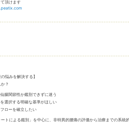
って頂けます
n.peatix.com
療の悩みを解決する】
んか？
か仙腸関節性か鑑別できずに迷う
法を選択する明確な基準がほしい
たフローを確立したい
ャートによる鑑別」を中心に、非特異的腰痛の評価から治療までの系統