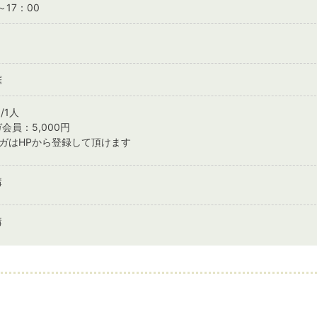
～17：00
催
/1人
会員：5,000円
ガはHPから登録して頂けます
講
講