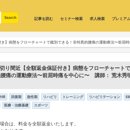
記事を読む
セミナー検索
求人検索
プレミア
付き】病態をフローチャートで鑑別できる！非特異的腰痛の運動療法〜前屈時
締切り間近【全額返金保証付き】病態をフローチャート
腰痛の運動療法〜前屈時痛を中心に〜 講師： 荒木秀
外科
回復期
急性期
リハビリ
トレーニング
リハビリテーション
E
医療・治療基礎
スポーツ
場合は、料金を全額返金いたします。