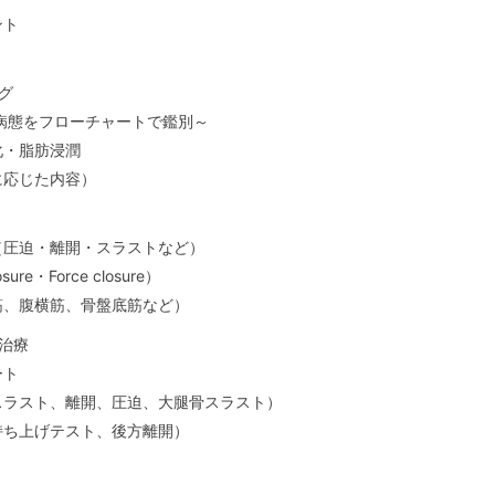
ント
グ
病態をフローチャートで鑑別～
化・脂肪浸潤
に応じた内容）
（圧迫・離開・スラストなど）
e・Force closure）
筋、腹横筋、骨盤底筋など）
治療
ート
スラスト、離開、圧迫、大腿骨スラスト）
持ち上げテスト、後方離開）