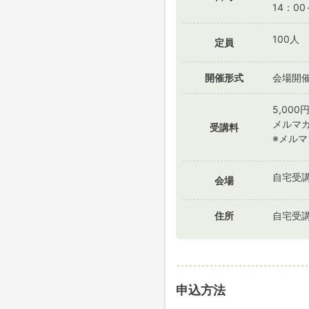
14：00
100人
定員
開催形式
会場開
5,000円
メルマガ
受講料
※メルマ
自宅受
会場
住所
自宅受
申込方法