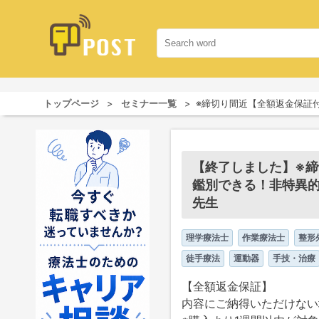
トップページ
セミナー一覧
※締切り間近【全額返金保証
【終了しました】※
鑑別できる！非特異的
先生
理学療法士
作業療法士
整形
徒手療法
運動器
手技・治療
【全額返金保証】
内容にご納得いただけない