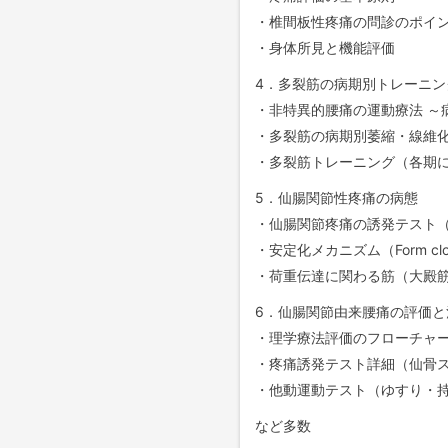
・椎間板性疼痛の問診のポイ
・身体所見と機能評価
4．多裂筋の病期別トレーニン
・非特異的腰痛の運動療法 ～
・多裂筋の病期別萎縮・線維
・多裂筋トレーニング（各期
5．仙腸関節性疼痛の病態
・仙腸関節疼痛の誘発テスト
・安定化メカニズム（Form closur
・荷重伝達に関わる筋（大殿
6．仙腸関節由来腰痛の評価と
・理学療法評価のフローチャ
・疼痛誘発テスト詳細（仙骨
・他動運動テスト（ゆすり・
など多数