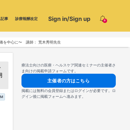
Sign in/Sign up
ム記事
診療報酬改定
0
痛を中心に〜 講師： 荒木秀明先生
療法士向けの医療・ヘルスケア関連セミナーの主催者さ
で
ま向けの掲載申請フォームです。
明
主催者の方はこちら
掲載には無料の会員登録またはログインが必要です。ロ
グイン後に掲載フォームへ進みます。
BM