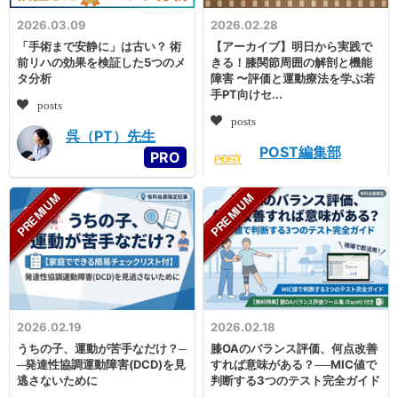
2026.03.09
2026.02.28
「手術まで安静に」は古い？ 術
【アーカイブ】明日から実践で
前リハの効果を検証した5つのメ
きる！膝関節周囲の解剖と機能
タ分析
障害 〜評価と運動療法を学ぶ若
手PT向けセ...
posts
posts
呉（PT）先生
POST編集部
2026.02.19
2026.02.18
うちの子、運動が苦手なだけ？─
膝OAのバランス評価、何点改善
─発達性協調運動障害(DCD)を見
すれば意味がある？──MIC値で
逃さないために
判断する3つのテスト完全ガイド