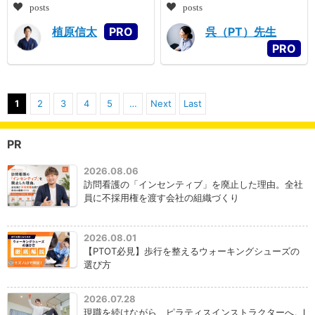
posts
posts
植原信太
呉（PT）先生
1
2
3
4
5
…
Next
Last
PR
2026.08.06
訪問看護の「インセンティブ」を廃止した理由。全社
員に不採用権を渡す会社の組織づくり
2026.08.01
【PTOT必見】歩行を整えるウォーキングシューズの
選び方
2026.07.28
現職を続けながら、ピラティスインストラクターへ。l