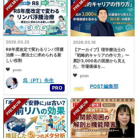
2026.03.25
2026.03.16
R8年度改定で変わるリンパ浮腫
【アーカイブ】理学療法士の
治療 ── 療法士に求められる新
「戦略的キャリアの作り方」〜
しい役割
累計3,000名の面接から見え
た、市場価値を...
posts
posts
呉（PT）先生
POST編集部