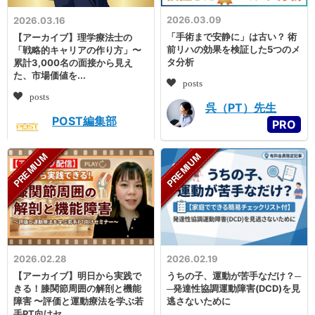
2026.03.09
2026.03.16
「手術まで安静に」は古い？ 術
【アーカイブ】理学療法士の
前リハの効果を検証した5つのメ
「戦略的キャリアの作り方」〜
タ分析
累計3,000名の面接から見え
た、市場価値を...
posts
posts
呉（PT）先生
POST編集部
2026.02.28
2026.02.19
【アーカイブ】明日から実践で
うちの子、運動が苦手なだけ？─
きる！膝関節周囲の解剖と機能
─発達性協調運動障害(DCD)を見
障害 〜評価と運動療法を学ぶ若
逃さないために
手PT向けセ...