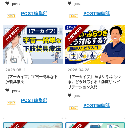
posts
posts
POST編集部
POST編集部
2026.05.11
2026.04.28
【アーカイブ】宇宙一簡単な下
【アーカイブ】 めまいやふらつ
肢装具療法
きにどう対応する？前庭リハビ
リテーション入門
posts
posts
POST編集部
POST編集部