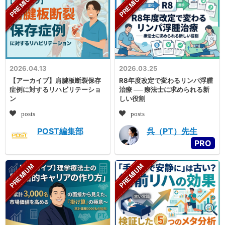
2026.04.13
2026.03.25
【アーカイブ】肩腱板断裂保存
R8年度改定で変わるリンパ浮腫
症例に対するリハビリテーショ
治療 ── 療法士に求められる新
ン
しい役割
posts
posts
POST編集部
呉（PT）先生