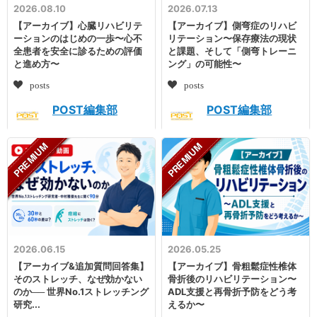
2026.08.10
2026.07.13
【アーカイブ】心臓リハビリテ
【アーカイブ】側弯症のリハビ
ーションのはじめの一歩〜心不
リテーション〜保存療法の現状
全患者を安全に診るための評価
と課題、そして「側弯トレーニ
と進め方〜
ング」の可能性〜
posts
posts
POST編集部
POST編集部
2026.06.15
2026.05.25
【アーカイブ&追加質問回答集】
【アーカイブ】骨粗鬆症性椎体
そのストレッチ、なぜ効かない
骨折後のリハビリテーション〜
のか── 世界No.1ストレッチング
ADL支援と再骨折予防をどう考
研究...
えるか〜