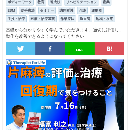
ボディーワーク
教育
養成校
リハビリテーション
産業
EBM
徒手療法
セミナー
訪問看護
介護
運動器
手技・治療
医療・治療基礎
作業療法
脳血管
地域・在宅
基礎から分かりやすく学んでいただきます。適切に評価し、
動作を改善できるようになってください