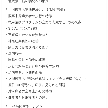
・低緊張・筋の弱化への治療
３．回復期の実践現場における試行錯誤
・脳卒中片麻痺者の歩行の特徴
・私が治療プログラムの立案で考慮する3つの視点
・3つのバランス戦略
・再獲得したい立位姿勢は?
・神経筋興奮性の改善
・筋出力に影響を与える因子
・症例報告
・胸椎の運動と肋骨の運動
・歩行開始時と歩行中の体幹の活動
・足内在筋と下腿後面筋
・立脚後期の足部の硬化はウィンドラス機構ではない
・座位 ⇔ 背臥位、症例に見られる問題
・片麻痺者の立ち上がりの特徴
・健常者と片麻痺者との違い
４．24時間マネージメント