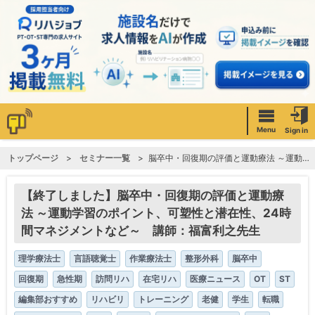
Menu
Sign in
トップページ
セミナー一覧
脳卒中・回復期の評価と運動療法 ～運動学習のポイント、可塑性と潜在性、24時間マネジメントなど～ 講師：福富利之先生
【終了しました】脳卒中・回復期の評価と運動療
法 ～運動学習のポイント、可塑性と潜在性、24時
間マネジメントなど～ 講師：福富利之先生
理学療法士
言語聴覚士
作業療法士
整形外科
脳卒中
回復期
急性期
訪問リハ
在宅リハ
医療ニュース
OT
ST
編集部おすすめ
リハビリ
トレーニング
老健
学生
転職