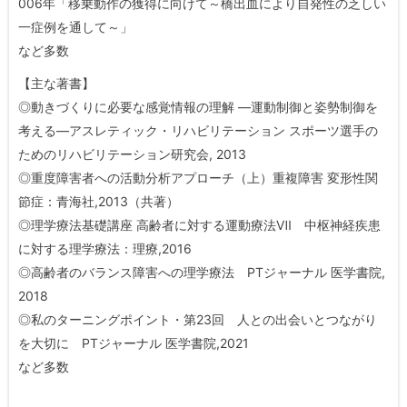
006年「移乗動作の獲得に向けて～橋出血により自発性の乏しい
一症例を通して～」
など多数
【主な著書】
◎動きづくりに必要な感覚情報の理解 ―運動制御と姿勢制御を
考える―アスレティック・リハビリテーション スポーツ選手の
ためのリハビリテーション研究会, 2013
◎重度障害者への活動分析アプローチ（上）重複障害 変形性関
節症：青海社,2013（共著）
◎理学療法基礎講座 高齢者に対する運動療法Ⅶ 中枢神経疾患
に対する理学療法：理療,2016
◎高齢者のバランス障害への理学療法 PTジャーナル 医学書院,
2018
◎私のターニングポイント・第23回 人との出会いとつながり
を大切に PTジャーナル 医学書院,2021
など多数