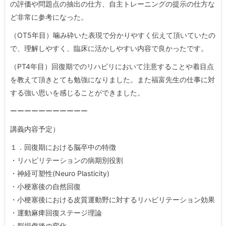
の評価や問題点の抽出の仕方、自主トレーニングの提示の仕方な
ど非常に参考になった。
（OT5年目）噛み砕いた表現で分かりやすく伝えて頂いていたの
で、理解しやすく、臨床に活かしやすい内容で良かったです。
（PT4年目）回復期でのリハビリにおいて注意することや着目点
を教えて頂きとても勉強になりました。また福富先生の仕事に対
する強い思いを感じることができました。
ーーーーーーーーーーー
​講義内容予定）
１．回復期における脳卒中の特徴
・リハビリテーションの病期別役割
・神経可塑性(Neuro Plasticity)
・小梗塞後の自然回復
・小梗塞後における皮質運動野に対するリハビリテーション効果
・運動麻痺回復ステージ理論
・脳損傷後の変化