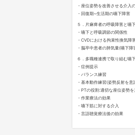
・座位姿勢を改善させる介入
・回復期~生活期の嚥下障害
５．片麻痺者の呼吸障害と嚥
・嚥下と呼吸調節の関係性
・CVDにおける拘束性換気障
・脳卒中患者の肺気量(嚥下障
６．多職種連携で取り組む嚥
・症例提示
・バランス練習
・基本動作練習(姿勢反射を意識
・PTの役割:適切な座位姿勢を
・作業療法の効果
・嚥下筋に対する介入
・言語聴覚療法後の効果