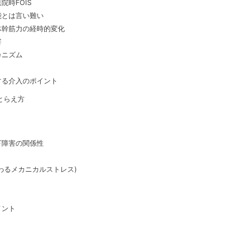
時FOIS
能とは言い難い
体幹筋力の経時的変化
害
カニズム
する介入のポイント
とらえ方
下障害の関係性
わるメカニカルストレス)
イント