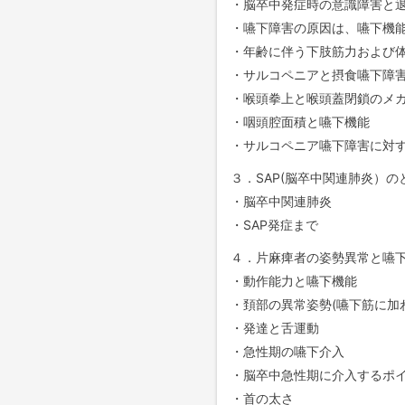
・脳卒中発症時の意識障害と退院
・嚥下障害の原因は、嚥下機
・年齢に伴う下肢筋力および
・サルコペニアと摂食嚥下障
・喉頭拳上と喉頭蓋閉鎖のメ
・咽頭腔面積と嚥下機能
・サルコペニア嚥下障害に対
３．SAP(脳卒中関連肺炎）の
・脳卒中関連肺炎
・SAP発症まで
４．片麻痺者の姿勢異常と嚥
・動作能力と嚥下機能
・頚部の異常姿勢(嚥下筋に加
・発達と舌運動
・急性期の嚥下介入
・脳卒中急性期に介入するポ
・首の太さ