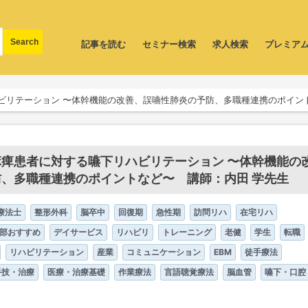
記事を読む
セミナー検索
求人検索
プレミア
ビリテーション 〜体幹機能の改善、誤嚥性肺炎の予防、多職種連携のポイン
痺患者に対する嚥下リハビリテーション 〜体幹機能の
、多職種連携のポイントなど〜 講師：内田 学先生
療法士
整形外科
脳卒中
回復期
急性期
訪問リハ
在宅リハ
部おすすめ
デイサービス
リハビリ
トレーニング
老健
学生
転職
リハビリテーション
産業
コミュニケーション
EBM
徒手療法
手技・治療
医療・治療基礎
作業療法
言語聴覚療法
脳血管
嚥下・口腔