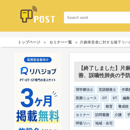
トップページ
セミナー一覧
片麻痺患者に対する嚥下リハ
【終了しました】片麻
善、誤嚥性肺炎の予防
理学療法士
言語聴覚士
作業
医療ニュース
OT
ST
編集
ボディーワーク
教育
養成校
セミナー
訪問看護
介護
呼吸リハ
地域・在宅