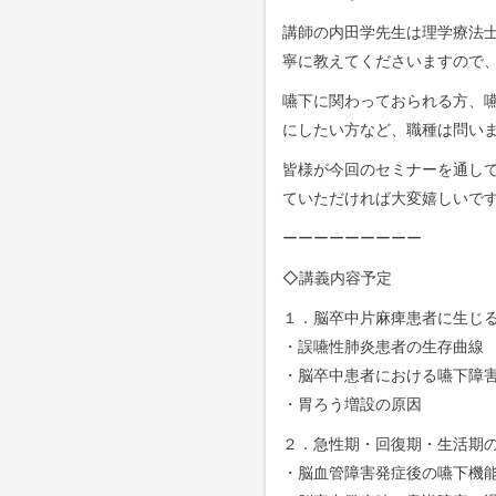
講師の内田学先生は理学療法
寧に教えてくださいますので
嚥下に関わっておられる方、
にしたい方など、職種は問い
皆様が今回のセミナーを通し
ていただければ大変嬉しいで
ーーーーーーーーー
◇講義内容予定
１．脳卒中片麻痺患者に生じ
・誤嚥性肺炎患者の生存曲線
・脳卒中患者における嚥下障
・胃ろう増設の原因
２．急性期・回復期・生活期
・脳血管障害発症後の嚥下機