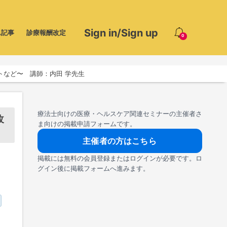
Sign in/Sign up
ム記事
診療報酬改定
0
トなど〜 講師：内田 学先生
療法士向けの医療・ヘルスケア関連セミナーの主催者さ
改
ま向けの掲載申請フォームです。
主催者の方はこちら
掲載には無料の会員登録またはログインが必要です。ロ
グイン後に掲載フォームへ進みます。