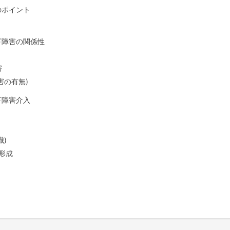
のポイント
下障害の関係性
害
害の有無)
下障害介入
)
形成