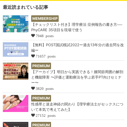
最近読まれている記事
MEMBERSHIP
【チェックリスト付き】理学療法 症例報告の書き方──
PhyCARE 35項目を現場で使う
7948 posts
【無料】POST国試模試2022ー過去13年分の過去問を改
編ー
71657 posts
PREMIUM
【アーカイブ】明日から実践できる！膝関節周囲の解剖
と機能障害 〜評価と運動療法を学ぶ若手PT向けセミナ
ー〜
3820 posts
PREMIUM
性感帯と迷走神経の関わり【理学療法士がセックスにつ
いて本気で考えてみた】
27152 posts
PREMIUM