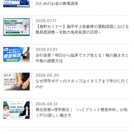
のためのお金の教養講座
2026.07.17
【無料セミナー】脳卒中上肢麻痺の運動課題における
難易度調整～非動力免荷装置の活用～
2026.07.01
歩行改善！明日から臨床でスグ使える！靴の履き方と
中敷の調整方法
2026.06.30
なぜ理学ボディのスタッフはイタリアまで学びに行く
のか
2026.06.12
再生医療×理学療法｜「ハイブリッド整形外科」が拓
くPTの新しい働き方