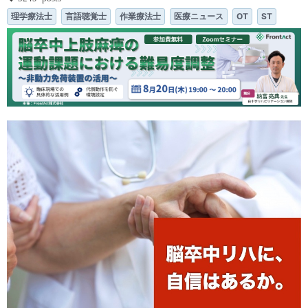
理学療法士
言語聴覚士
作業療法士
医療ニュース
OT
ST