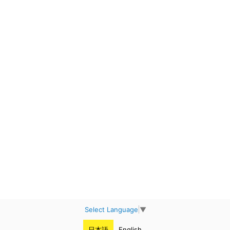
Select Language
▼
日本語
English