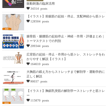
振動刺激の臨床活用
34314 posts
【イラスト】前鋸筋の起始・停止、支配神経から筋トレ
128504 posts
腸骨筋・腸腰筋の起始停止・神経・作用・評価まとめ｜
トーマステストでの判別
209344 posts
広背筋の起始・停止・作用から筋トレ、ストレッチをわ
かりやすく解説【イラスト】
164610 posts
大胸筋の鍛え方からストレッチまで解剖学・運動学的に
正しく解説
90037 posts
【イラスト】胸鎖乳突筋の解剖学ーストレッチと筋トレ
ー
115870 posts