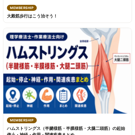
MEMBERSHIP
大殿筋歩行はこう治そう！
MEMBERSHIP
ハムストリングス（半腱様筋・半膜様筋・大腿二頭筋）の起始
停止・神経・作用・関連疾患まとめ