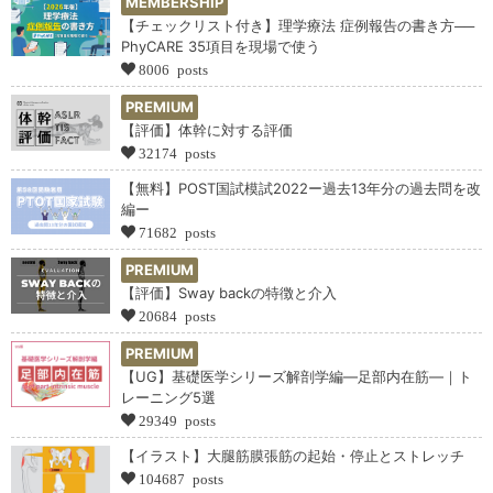
MEMBERSHIP
【チェックリスト付き】理学療法 症例報告の書き方──
PhyCARE 35項目を現場で使う
8006 posts
PREMIUM
【評価】体幹に対する評価
32174 posts
【無料】POST国試模試2022ー過去13年分の過去問を改
編ー
71682 posts
PREMIUM
【評価】Sway backの特徴と介入
20684 posts
PREMIUM
【UG】基礎医学シリーズ解剖学編―足部内在筋―｜ト
レーニング5選
29349 posts
【イラスト】大腿筋膜張筋の起始・停止とストレッチ
104687 posts