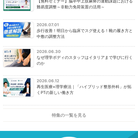
【無料セミナー】脳卒中上肢麻痺の運動課題における
難易度調整～非動力免荷装置の活用～
2026.07.01
歩行改善！明日から臨床でスグ使える！靴の履き方と
中敷の調整方法
2026.06.30
なぜ理学ボディのスタッフはイタリアまで学びに行く
のか
2026.06.12
再生医療×理学療法｜「ハイブリッド整形外科」が拓
くPTの新しい働き方
特集の一覧を見る