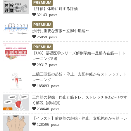
PREMIUM
【評価】体幹に対する評価
32143 posts
PREMIUM
歩行に重要な要素〜立脚中期編〜
25059 posts
PREMIUM
【UG】基礎医学シリーズ解剖学編―足部内在筋―｜ト
レーニング5選
29317 posts
上腕三頭筋の起始・停止、支配神経からストレッチ、ト
レーニング
185693 posts
三角筋の起始・停止と筋トレ、ストレッチをわかりやす
く解説【線維別】
238648 posts
【イラスト】前鋸筋の起始・停止、支配神経から筋トレ
128506 posts