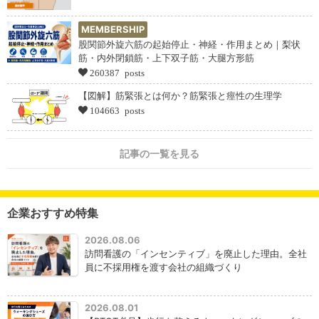
MEMBERSHIP
股関節外旋六筋の起始停止・神経・作用まとめ｜梨状
筋・内外閉鎖筋・上下双子筋・大腿方形筋
260387 posts
【図解】筋緊張とは何か？筋緊張と痙性の生理学
104663 posts
記事の一覧を見る
企業おすすめ特集
2026.08.06
訪問看護の「インセンティブ」を廃止した理由。全社
員に不採用権を渡す会社の組織づくり
2026.08.01