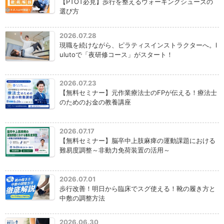
【PTOT必見】歩行を整えるウォーキングシューズの
選び方
2026.07.28
現職を続けながら、ピラティスインストラクターへ。l
ulutoで「夜研修コース」がスタート！
2026.07.23
【無料セミナー】元作業療法士のFPが伝える！療法士
のためのお金の教養講座
2026.07.17
【無料セミナー】脳卒中上肢麻痺の運動課題における
難易度調整～非動力免荷装置の活用～
2026.07.01
歩行改善！明日から臨床でスグ使える！靴の履き方と
中敷の調整方法
2026.06.30