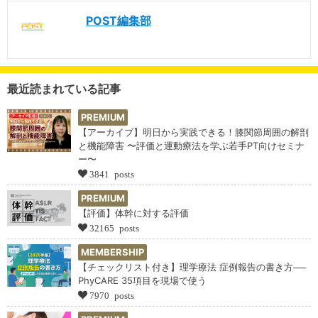
POST編集部
最近読まれている記事
PREMIUM
【アーカイブ】明日から実践できる！膝関節周囲の解剖
と機能障害 〜評価と運動療法を学ぶ若手PT向けセミナ
ー〜
3841 posts
PREMIUM
【評価】体幹に対する評価
32165 posts
MEMBERSHIP
【チェックリスト付き】理学療法 症例報告の書き方──
PhyCARE 35項目を現場で使う
7970 posts