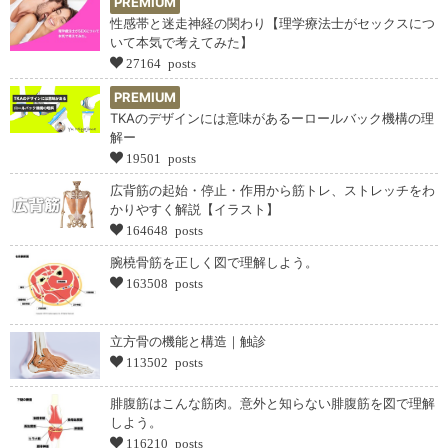
PREMIUM
性感帯と迷走神経の関わり【理学療法士がセックスにつ
いて本気で考えてみた】
27164 posts
PREMIUM
TKAのデザインには意味があるーロールバック機構の理
解ー
19501 posts
広背筋の起始・停止・作用から筋トレ、ストレッチをわ
かりやすく解説【イラスト】
164648 posts
腕橈骨筋を正しく図で理解しよう。
163508 posts
立方骨の機能と構造｜触診
113502 posts
腓腹筋はこんな筋肉。意外と知らない腓腹筋を図で理解
しよう。
116210 posts