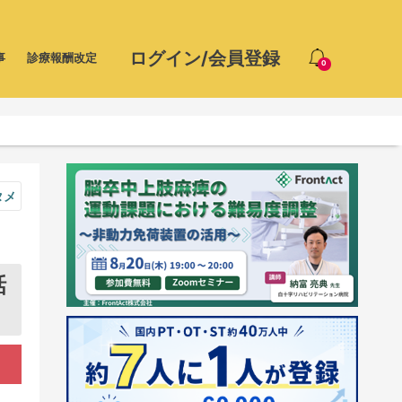
ログイン/会員登録
事
診療報酬改定
0
タメ
話