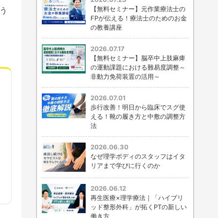
【無料セミナー】元作業療法士の
う
FPが伝える！療法士のためのお金
の教養講座
2026.07.17
【無料セミナー】脳卒中上肢麻痺
の運動課題における難易度調整～
非動力免荷装置の活用～
2026.07.01
歩行改善！明日から臨床でスグ使
える！靴の履き方と中敷の調整方
法
2026.06.30
なぜ理学ボディのスタッフはイタ
リアまで学びに行くのか
2026.06.12
再生医療×理学療法｜「ハイブリ
ッド整形外科」が拓くPTの新しい
働き方