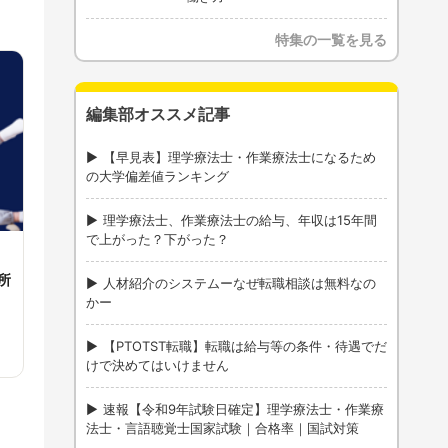
特集の一覧を見る
編集部オススメ記事
【早見表】理学療法士・作業療法士になるため
の大学偏差値ランキング
理学療法士、作業療法士の給与、年収は15年間
で上がった？下がった？
所
人材紹介のシステムーなぜ転職相談は無料なの
かー
【PTOTST転職】転職は給与等の条件・待遇でだ
けで決めてはいけません
速報【令和9年試験日確定】理学療法士・作業療
法士・言語聴覚士国家試験｜合格率｜国試対策