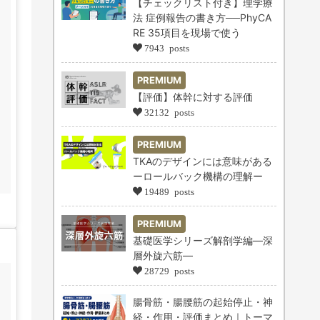
【チェックリスト付き】理学療
法 症例報告の書き方──PhyCA
RE 35項目を現場で使う
7943 posts
PREMIUM
【評価】体幹に対する評価
32132 posts
PREMIUM
TKAのデザインには意味がある
ーロールバック機構の理解ー
19489 posts
PREMIUM
基礎医学シリーズ解剖学編―深
層外旋六筋―
28729 posts
腸骨筋・腸腰筋の起始停止・神
経・作用・評価まとめ｜トーマ