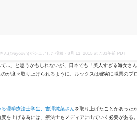
さん(@ayoovn)がシェアした投稿 -
8月 11, 2015 at 7:33午前 PDT
んて…」と思うかもしれないが、日本でも「美人すぎる海女さ
ものが度々取り上げられるように、ルックスは確実に職業のプ
。
いる理学療法士学生、吉澤純菜さん
を取り上げたことがあった
知度を上げる為には、療法士もメディアに出ていく必要がある