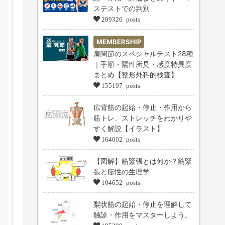
ステストでの判別
209326 posts
MEMBERSHIP
肩関節のスペシャルテスト28種
｜手順・陽性所見・感度特異度
まとめ【整形外科的検査】
155197 posts
広背筋の起始・停止・作用から
筋トレ、ストレッチをわかりや
すく解説【イラスト】
164602 posts
【図解】筋緊張とは何か？筋緊
張と痙性の生理学
104652 posts
梨状筋の起始・停止を理解して
触診・作用をマスターしよう。