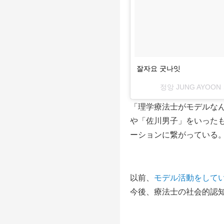
잘자요 굿나잇
정앙 JUNG AYOON
「理学療法士がモデルな
や「佐川男子」をいった
ーションに繋がっている
以前、
モデル活動をして
今後、療法士の社会的認