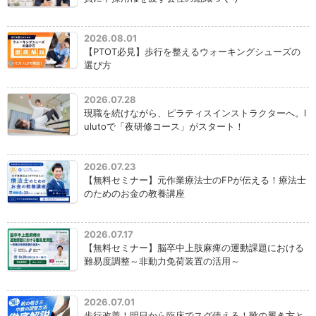
2026.08.01
【PTOT必見】歩行を整えるウォーキングシューズの
選び方
2026.07.28
現職を続けながら、ピラティスインストラクターへ。l
ulutoで「夜研修コース」がスタート！
2026.07.23
【無料セミナー】元作業療法士のFPが伝える！療法士
のためのお金の教養講座
2026.07.17
【無料セミナー】脳卒中上肢麻痺の運動課題における
難易度調整～非動力免荷装置の活用～
2026.07.01
歩行改善！明日から臨床でスグ使える！靴の履き方と