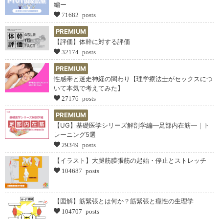
編ー
71682 posts
PREMIUM
【評価】体幹に対する評価
32174 posts
PREMIUM
性感帯と迷走神経の関わり【理学療法士がセックスにつ
いて本気で考えてみた】
27176 posts
PREMIUM
【UG】基礎医学シリーズ解剖学編―足部内在筋―｜ト
レーニング5選
29349 posts
【イラスト】大腿筋膜張筋の起始・停止とストレッチ
104687 posts
【図解】筋緊張とは何か？筋緊張と痙性の生理学
104707 posts