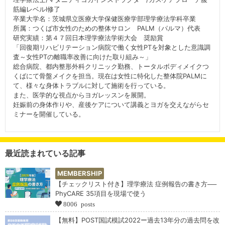
筋編レベルⅠ修了
卒業大学名：茨城県立医療大学保健医療学部理学療法学科卒業
所属：つくば市女性のための整体サロン PALM（パルマ）代表
研究実績：第４７回日本理学療法学術大会 奨励賞
「回復期リハビリテーション病院で働く女性PTを対象とした意識調
査～女性PTの離職率改善に向けた取り組み～」
総合病院、都内整形外科クリニック勤務、トータルボディメイクつ
くばにて骨盤メイクを担当。現在は女性に特化した整体院PALMに
て、様々な身体トラブルに対して施術を行っている。
また、医学的な視点からヨガレッスンを展開。
妊娠前の身体作りや、産後ケアについて講義とヨガを交えながらセ
ミナーを開催している。
最近読まれている記事
MEMBERSHIP
【チェックリスト付き】理学療法 症例報告の書き方──
PhyCARE 35項目を現場で使う
8006 posts
【無料】POST国試模試2022ー過去13年分の過去問を改