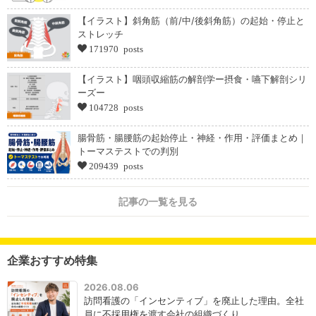
【イラスト】斜角筋（前/中/後斜角筋）の起始・停止と
ストレッチ
171970 posts
【イラスト】咽頭収縮筋の解剖学ー摂食・嚥下解剖シリ
ーズー
104728 posts
腸骨筋・腸腰筋の起始停止・神経・作用・評価まとめ｜
トーマステストでの判別
209439 posts
記事の一覧を見る
企業おすすめ特集
2026.08.06
訪問看護の「インセンティブ」を廃止した理由。全社
員に不採用権を渡す会社の組織づくり