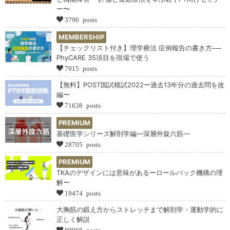
ー〜
3790 posts
MEMBERSHIP
【チェックリスト付き】理学療法 症例報告の書き方──
PhyCARE 35項目を現場で使う
7915 posts
【無料】POST国試模試2022ー過去13年分の過去問を改
編ー
71638 posts
PREMIUM
基礎医学シリーズ解剖学編―深層外旋六筋―
28705 posts
PREMIUM
TKAのデザインには意味があるーロールバック機構の理
解ー
19474 posts
大胸筋の鍛え方からストレッチまで解剖学・運動学的に
正しく解説
89968 posts