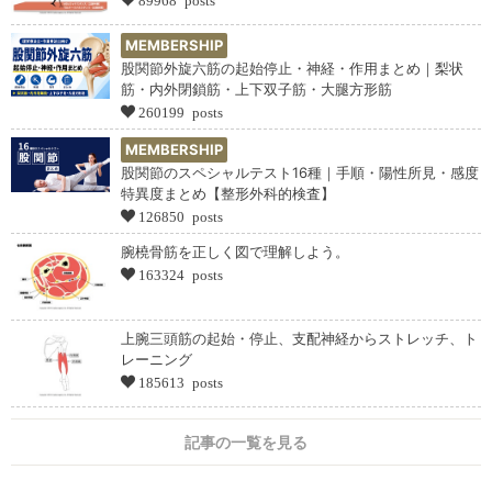
MEMBERSHIP
股関節外旋六筋の起始停止・神経・作用まとめ｜梨状
筋・内外閉鎖筋・上下双子筋・大腿方形筋
260199 posts
MEMBERSHIP
股関節のスペシャルテスト16種｜手順・陽性所見・感度
特異度まとめ【整形外科的検査】
126850 posts
腕橈骨筋を正しく図で理解しよう。
163324 posts
上腕三頭筋の起始・停止、支配神経からストレッチ、ト
レーニング
185613 posts
記事の一覧を見る