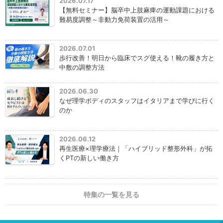
2026.07.17
【無料セミナー】脳卒中上肢麻痺の運動課題における
難易度調整～非動力免荷装置の活用～
2026.07.01
歩行改善！明日から臨床でスグ使える！靴の履き方と
中敷の調整方法
2026.06.30
なぜ理学ボディのスタッフはイタリアまで学びに行く
のか
2026.06.12
再生医療×理学療法｜「ハイブリッド整形外科」が拓
くPTの新しい働き方
特集の一覧を見る