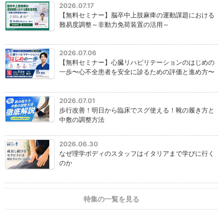
2026.07.17
【無料セミナー】脳卒中上肢麻痺の運動課題における
難易度調整～非動力免荷装置の活用～
2026.07.06
【無料セミナー】心臓リハビリテーションのはじめの
一歩〜心不全患者を安全に診るための評価と進め方〜
2026.07.01
歩行改善！明日から臨床でスグ使える！靴の履き方と
中敷の調整方法
2026.06.30
なぜ理学ボディのスタッフはイタリアまで学びに行く
のか
特集の一覧を見る