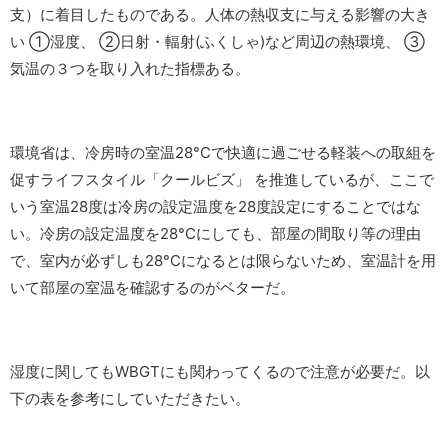
支）に着目したものである。人体の熱収支に与える影響の大き
い ①湿度、 ②日射・輻射(ふくしゃ)など周辺の熱環境、 ③
気温の３つを取り入れた指標ある。
環境省は、冷房時の室温28°Cで快適に過ごせる軽装への取組を
促すライフスタイル「クールビズ」 を推進しているが、ここで
いう室温28度は冷房の設定温度を28度設定にすることではな
い。冷房の設定温度を28°Cにしても、部屋の間取り等の理由
で、室内が必ずしも28°Cになるとは限らないため、室温計を用
いて部屋の室温を確認するのがベターだ。
湿度に関してもWBGTにも関わってくるので注意が必要だ。以
下の表を参考にしていただきたい。