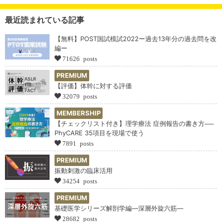
最近読まれている記事
【無料】POST国試模試2022ー過去13年分の過去問を改
編ー
71626 posts
PREMIUM
【評価】体幹に対する評価
32079 posts
MEMBERSHIP
【チェックリスト付き】理学療法 症例報告の書き方──
PhyCARE 35項目を現場で使う
7891 posts
PREMIUM
振動刺激の臨床活用
34254 posts
PREMIUM
基礎医学シリーズ解剖学編―深層外旋六筋―
28682 posts