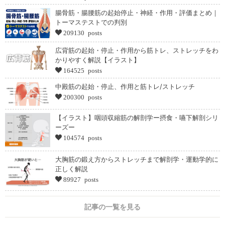
腸骨筋・腸腰筋の起始停止・神経・作用・評価まとめ｜
トーマステストでの判別
209130 posts
広背筋の起始・停止・作用から筋トレ、ストレッチをわ
かりやすく解説【イラスト】
164525 posts
中殿筋の起始・停止、作用と筋トレ/ストレッチ
200300 posts
【イラスト】咽頭収縮筋の解剖学ー摂食・嚥下解剖シリ
ーズー
104574 posts
大胸筋の鍛え方からストレッチまで解剖学・運動学的に
正しく解説
89927 posts
記事の一覧を見る