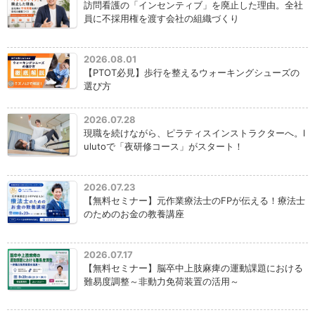
訪問看護の「インセンティブ」を廃止した理由。全社
員に不採用権を渡す会社の組織づくり
2026.08.01
【PTOT必見】歩行を整えるウォーキングシューズの
選び方
2026.07.28
現職を続けながら、ピラティスインストラクターへ。l
ulutoで「夜研修コース」がスタート！
2026.07.23
【無料セミナー】元作業療法士のFPが伝える！療法士
のためのお金の教養講座
2026.07.17
【無料セミナー】脳卒中上肢麻痺の運動課題における
難易度調整～非動力免荷装置の活用～