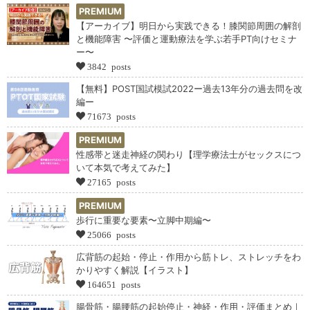
PREMIUM
【アーカイブ】明日から実践できる！膝関節周囲の解剖
と機能障害 〜評価と運動療法を学ぶ若手PT向けセミナ
ー〜
3842 posts
【無料】POST国試模試2022ー過去13年分の過去問を改
編ー
71673 posts
PREMIUM
性感帯と迷走神経の関わり【理学療法士がセックスにつ
いて本気で考えてみた】
27165 posts
PREMIUM
歩行に重要な要素〜立脚中期編〜
25066 posts
広背筋の起始・停止・作用から筋トレ、ストレッチをわ
かりやすく解説【イラスト】
164651 posts
腸骨筋・腸腰筋の起始停止・神経・作用・評価まとめ｜