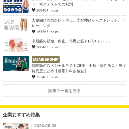
トーマステストでの判別
209404 posts
大腿四頭筋の起始・停止、支配神経からストレッチ、ト
レーニング
165565 posts
中殿筋の起始・停止、作用と筋トレ/ストレッチ
200483 posts
MEMBERSHIP
肩関節のスペシャルテスト28種｜手順・陽性所見・感度
特異度まとめ【整形外科的検査】
155462 posts
記事の一覧を見る
企業おすすめ特集
2026.08.06