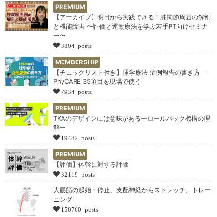
PREMIUM
【アーカイブ】明日から実践できる！膝関節周囲の解剖
と機能障害 〜評価と運動療法を学ぶ若手PT向けセミナ
ー〜
3804 posts
MEMBERSHIP
【チェックリスト付き】理学療法 症例報告の書き方──
PhyCARE 35項目を現場で使う
7934 posts
PREMIUM
TKAのデザインには意味があるーロールバック機構の理
解ー
19482 posts
PREMIUM
【評価】体幹に対する評価
32119 posts
大腰筋の起始・停止、支配神経からストレッチ、トレー
ニング
150760 posts