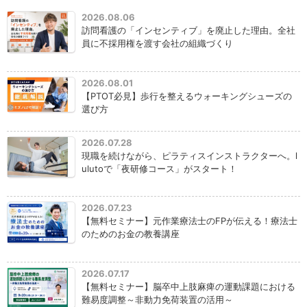
2026.08.06
訪問看護の「インセンティブ」を廃止した理由。全社
員に不採用権を渡す会社の組織づくり
2026.08.01
【PTOT必見】歩行を整えるウォーキングシューズの
選び方
2026.07.28
現職を続けながら、ピラティスインストラクターへ。l
ulutoで「夜研修コース」がスタート！
2026.07.23
【無料セミナー】元作業療法士のFPが伝える！療法士
のためのお金の教養講座
2026.07.17
【無料セミナー】脳卒中上肢麻痺の運動課題における
難易度調整～非動力免荷装置の活用～