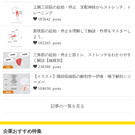
上腕三頭筋の起始・停止、支配神経からストレッチ、ト
レーニング
185642 posts
梨状筋の起始・停止を理解して触診・作用をマスターし
よう。
185265 posts
三角筋の起始・停止と筋トレ、ストレッチをわかりやす
く解説【線維別】
238588 posts
【イラスト】咽頭収縮筋の解剖学ー摂食・嚥下解剖シリ
ーズー
104636 posts
記事の一覧を見る
企業おすすめ特集