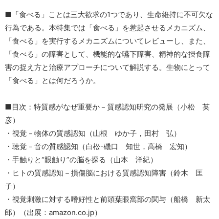
■「食べる」ことは三大欲求の1つであり、生命維持に不可欠な
行為である。本特集では「食べる」を惹起させるメカニズム、
「食べる」を実行するメカニズムについてレビューし、また、
「食べる」の障害として、機能的な嚥下障害、精神的な摂食障
害の捉え方と治療アプローチについて解説する。生物にとって
「食べる」とは何だろうか。
■目次：特質感がなぜ重要か－質感認知研究の発展（小松 英
彦）
・視覚－物体の質感認知（山根 ゆか子，田村 弘）
・聴覚－音の質感認知（白松-磯口 知世，高橋 宏知）
・手触りと“眼触り”の脳を探る（山本 洋紀）
・ヒトの質感認知－損傷脳における質感認知障害（鈴木 匡
子）
・視覚刺激に対する嗜好性と前頭葉眼窩部の関与（船橋 新太
郎）（出展：amazon.co.jp）