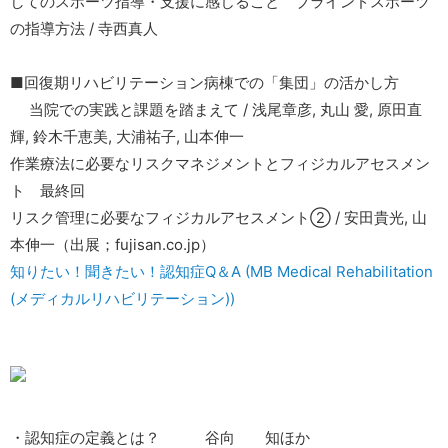
してのスポーツ指導・支援に感じること ブラインドスポーツ
の指導方法 / 寺西真人
■回復期リハビリテーション病棟での「集団」の活かし方
当院での実践と課題を踏まえて / 浅尾章彦, 丸山 愛, 原田直
輝, 鈴木千恵美, 大浦祐子, 山本伸一
作業療法に必要なリスクマネジメントとフィジカルアセスメン
ト 最終回
リスク管理に必要なフィジカルアセスメント② / 安田貴光, 山
本伸一（出展；fujisan.co.jp）
知りたい！聞きたい！認知症Q＆A (MB Medical Rehabilitation
(メディカルリハビリテーション))
・認知症の定義とは？ 谷向 知ほか