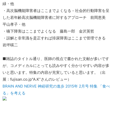
緑・他
・高次脳機能障害者はここまでよくなる－社会的行動障害を呈
した若年齢高次脳機能障害者に対するアプローチ 前岡恵美
平山孝子・他
・嚥下障害はここまでよくなる 藤島一郎 金沢英哲
・誤解と非常識を是正すれば排尿障害はここまで管理できる
岩坪暎二
■雑誌のタイトル通り、医師の視点で書かれた文献が多いです
が、コメディカルにとっても読みやすく分かりやすい内容が多
いと思います。特集の内容が充実していると思います。（出
展：fujisan.co.jp"A.K”さんのレビュー）
BRAIN AND NERVE 神経研究の進歩 2015年 2月号 特集 「食べ
る」を考える