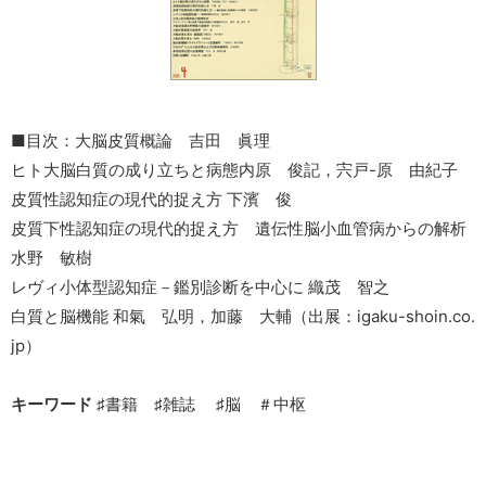
■目次：大脳皮質概論 吉田 眞理
ヒト大脳白質の成り立ちと病態内原 俊記，宍戸-原 由紀子
皮質性認知症の現代的捉え方 下濱 俊
皮質下性認知症の現代的捉え方 遺伝性脳小血管病からの解析
水野 敏樹
レヴィ小体型認知症－鑑別診断を中心に 織茂 智之
白質と脳機能 和氣 弘明，加藤 大輔（出展：igaku-shoin.co.
jp）
キーワード
♯書籍 ♯雑誌 ♯脳 ＃中枢