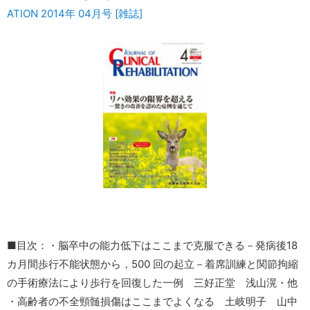
ATION 2014年 04月号 [雑誌]
■目次：・脳卒中の能力低下はここまで克服できる－発病後18
カ月間歩行不能状態から，500 回の起立－着席訓練と関節拘縮
の手術療法により歩行を回復した一例 三好正堂 浅山滉・他
・高齢者の不全頸髄損傷はここまでよくなる 土岐明子 山中