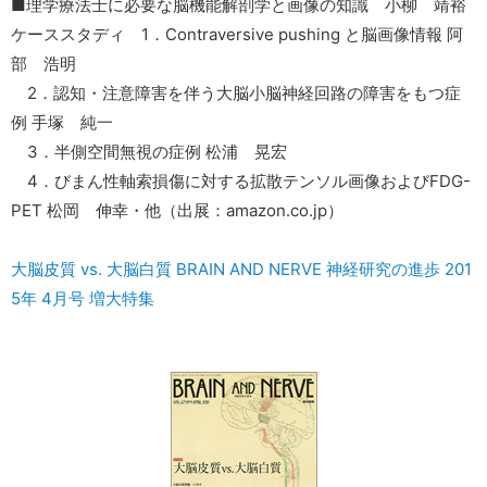
■理学療法士に必要な脳機能解剖学と画像の知識 小柳 靖裕
ケーススタディ 1．Contraversive pushing と脳画像情報 阿
部 浩明
2．認知・注意障害を伴う大脳小脳神経回路の障害をもつ症
例 手塚 純一
3．半側空間無視の症例 松浦 晃宏
4．びまん性軸索損傷に対する拡散テンソル画像およびFDG-
PET 松岡 伸幸・他（出展：amazon.co.jp）
大脳皮質 vs. 大脳白質 BRAIN AND NERVE 神経研究の進歩 201
5年 4月号 増大特集