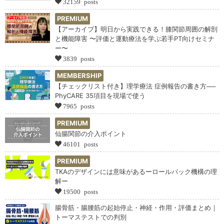
32159 posts
PREMIUM
【アーカイブ】明日から実践できる！膝関節周囲の解剖
と機能障害 〜評価と運動療法を学ぶ若手PT向けセミナ
ー〜
3839 posts
MEMBERSHIP
【チェックリスト付き】理学療法 症例報告の書き方──
PhyCARE 35項目を現場で使う
7965 posts
PREMIUM
仙腸関節の介入ポイント
46101 posts
PREMIUM
TKAのデザインには意味があるーロールバック機構の理
解ー
19500 posts
腸骨筋・腸腰筋の起始停止・神経・作用・評価まとめ｜
トーマステストでの判別