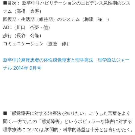
■目次： 脳卒中リハビリテーションのエビデンス急性期のシス
テム（高橋 秀寿）
回復期・生活期（維持期）のシステム（梅津 祐一）
ADL（川口 杏夢・他）
歩行（長谷 公隆）
コミュニケーション（渡邉 修）
脳卒中片麻痺患者の体性感覚障害と理学療法 理学療法ジャー
ナル 2014年 9月号
■「感覚障害に対する治療法が知りたい」.こうした言葉をよく
聞く.一方で,この「感覚障害」というポピュラーな障害に対する
理学療法については,学問的・科学的基盤は十分とは言いがたく,