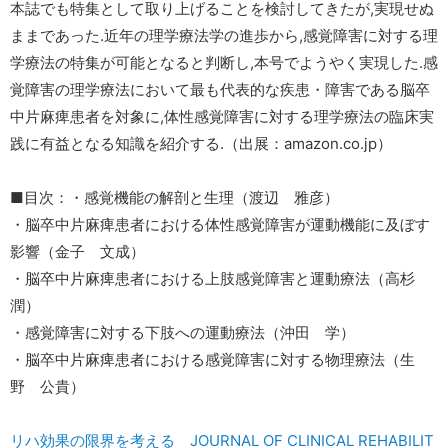
本誌でも特集として取り上げることを検討してきたが,実現せぬ
ままであった.近年の理学療法学の進歩から,感覚障害に対する理
学療法の特集が可能となると判断し,本号でようやく実現した.感
覚障害の理学療法において最も代表的な疾患・障害である脳卒
中片麻痺患者を対象に,体性感覚障害に対する理学療法の臨床実
践に有益となる知識を紹介する.（出展：amazon.co.jp）
■目次：・感覚機能の解剖と生理（渡辺 雅彦）
・脳卒中片麻痺患者における体性感覚障害が運動機能に及ぼす
影響（金子 文成）
・脳卒中片麻痺患者における上肢感覚障害と運動療法（高杉
潤）
・感覚障害に対する下肢への運動療法（沖田 学）
・脳卒中片麻痺患者における感覚障害に対する物理療法（生
野 公貴）
リハ効果の限界を考える JOURNAL OF CLINICAL REHABILIT