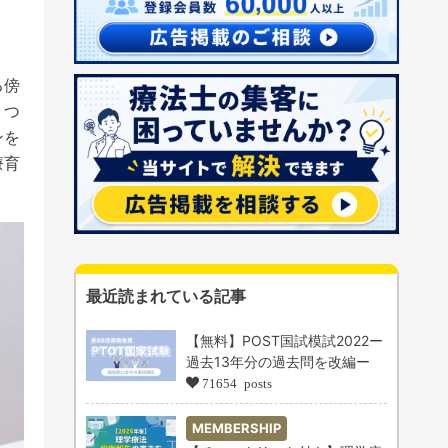
る傍
１つ
ンを
療育
最近読まれている記事
【無料】POST国試模試2022ー
過去13年分の過去問を改編ー
71654 posts
MEMBERSHIP