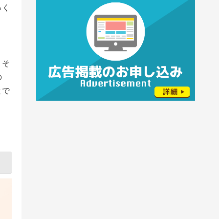
っく
。そ
の
とで