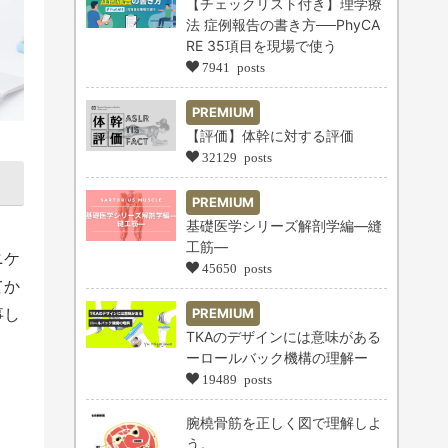
【チェックリスト付き】理学療
法 症例報告の書き方──PhyCA
RE 35項目を現場で使う
7941 posts
PREMIUM
【評価】体幹に対する評価
32129 posts
PREMIUM
基礎医学シリーズ解剖学編―縫
工筋―
ニケ
45650 posts
てか
事し
PREMIUM
TKAのデザインには意味がある
ーロールバック機構の理解ー
19489 posts
腕橈骨筋を正しく図で理解しよ
う。