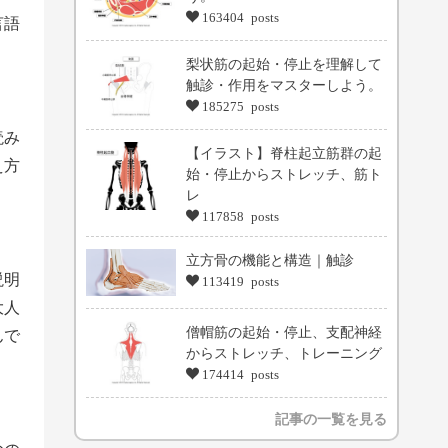
163404 posts
言語
梨状筋の起始・停止を理解して
触診・作用をマスターしよう。
185275 posts
読み
【イラスト】脊柱起立筋群の起
え方
始・停止からストレッチ、筋ト
レ
117858 posts
立方骨の機能と構造｜触診
説明
113419 posts
大人
僧帽筋の起始・停止、支配神経
んで
からストレッチ、トレーニング
174414 posts
記事の一覧を見る