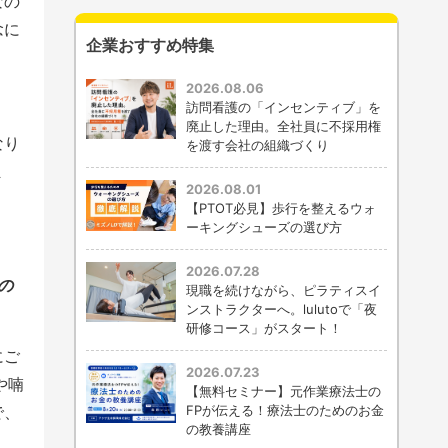
なの
念に
企業おすすめ特集
2026.08.06
訪問看護の「インセンティブ」を
廃止した理由。全社員に不採用権
なり
を渡す会社の組織づくり
ま
2026.08.01
【PTOT必見】歩行を整えるウォ
ーキングシューズの選び方
2026.07.28
の
現職を続けながら、ピラティスイ
ンストラクターへ。lulutoで「夜
研修コース」がスタート！
にご
2026.07.23
や喃
【無料セミナー】元作業療法士の
で、
FPが伝える！療法士のためのお金
の教養講座