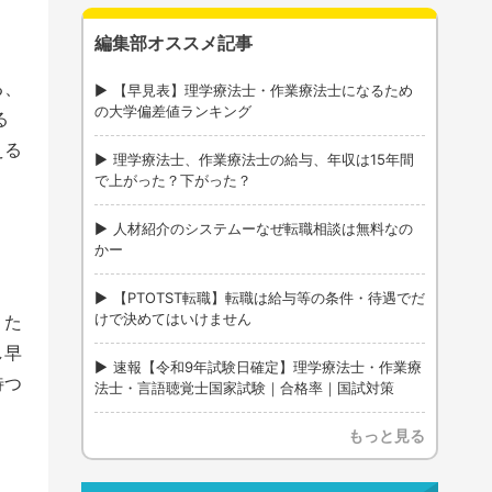
編集部オススメ記事
る、
【早見表】理学療法士・作業療法士になるため
の大学偏差値ランキング
る
える
理学療法士、作業療法士の給与、年収は15年間
で上がった？下がった？
人材紹介のシステムーなぜ転職相談は無料なの
かー
【PTOTST転職】転職は給与等の条件・待遇でだ
けで決めてはいけません
。た
し早
速報【令和9年試験日確定】理学療法士・作業療
待つ
法士・言語聴覚士国家試験｜合格率｜国試対策
もっと見る