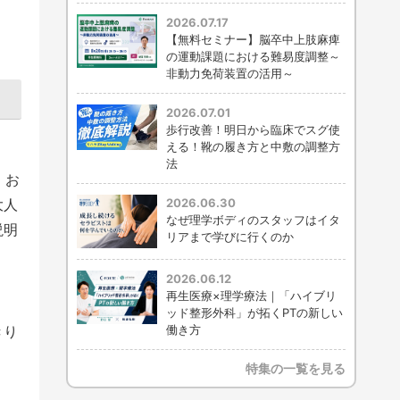
2026.07.17
【無料セミナー】脳卒中上肢麻痺
の運動課題における難易度調整～
非動力免荷装置の活用～
2026.07.01
歩行改善！明日から臨床でスグ使
える！靴の履き方と中敷の調整方
法
。お
大人
2026.06.30
なぜ理学ボディのスタッフはイタ
説明
リアまで学びに行くのか
2026.06.12
再生医療×理学療法｜「ハイブリ
ッド整形外科」が拓くPTの新しい
きり
働き方
特集の一覧を見る