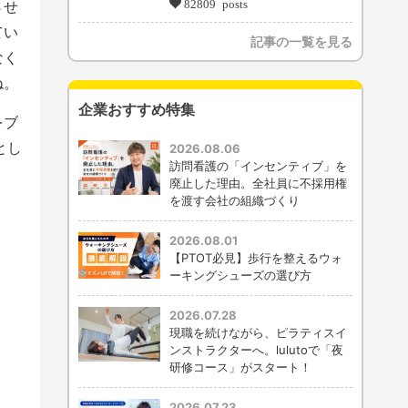
82809 posts
させ
てい
記事の一覧を見る
なく
ね。
企業おすすめ特集
をブ
とし
2026.08.06
訪問看護の「インセンティブ」を
廃止した理由。全社員に不採用権
を渡す会社の組織づくり
2026.08.01
【PTOT必見】歩行を整えるウォ
ーキングシューズの選び方
2026.07.28
現職を続けながら、ピラティスイ
ンストラクターへ。lulutoで「夜
研修コース」がスタート！
2026.07.23