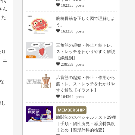
時代
102355 posts
さん
きた
腕橈骨筋を正しく図で理解しよ
う。
163358 posts
三角筋の起始・停止と筋トレ、
たり
ストレッチをわかりやすく解説
【線維別】
ーニ
238559 posts
広背筋の起始・停止・作用から
な
筋トレ、ストレッチをわかりや
すく解説【イラスト】
164564 posts
楽し
MEMBERSHIP
膝関節のスペシャルテスト29種
｜手順・陽性所見・感度特異度
まとめ【整形外科的検査】