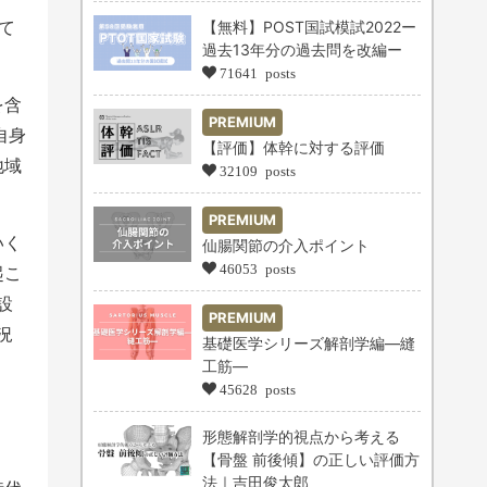
て
【無料】POST国試模試2022ー
過去13年分の過去問を改編ー
71641 posts
を含
PREMIUM
自身
【評価】体幹に対する評価
地域
32109 posts
PREMIUM
いく
仙腸関節の介入ポイント
46053 posts
起こ
設
PREMIUM
況
基礎医学シリーズ解剖学編―縫
工筋―
45628 posts
形態解剖学的視点から考える
【骨盤 前後傾】の正しい評価方
法｜吉田俊太郎