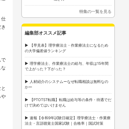
特集の一覧を見る
。仕
だき
編集部オススメ記事
【早見表】理学療法士・作業療法士になるため
の大学偏差値ランキング
んで
理学療法士、作業療法士の給与、年収は15年間
スな
で上がった？下がった？
人材紹介のシステムーなぜ転職相談は無料なの
かー
なと
らや
【PTOTST転職】転職は給与等の条件・待遇でだ
けで決めてはいけません
速報【令和9年試験日確定】理学療法士・作業療
法士・言語聴覚士国家試験｜合格率｜国試対策