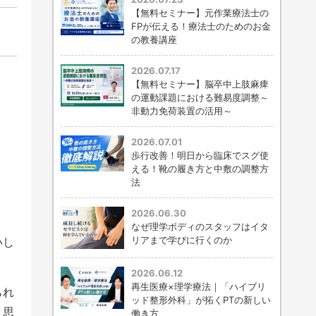
【無料セミナー】元作業療法士の
FPが伝える！療法士のためのお金
の教養講座
2026.07.17
【無料セミナー】脳卒中上肢麻痺
の運動課題における難易度調整～
非動力免荷装置の活用～
2026.07.01
歩行改善！明日から臨床でスグ使
える！靴の履き方と中敷の調整方
法
2026.06.30
なぜ理学ボディのスタッフはイタ
リアまで学びに行くのか
いし
2026.06.12
再生医療×理学療法｜「ハイブリ
られ
ッド整形外科」が拓くPTの新しい
と思
働き方