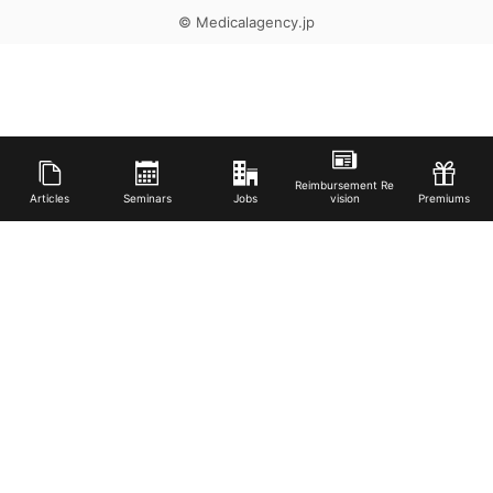
© Medicalagency.jp
Reimbursement Re
Articles
Seminars
Jobs
vision
Premiums