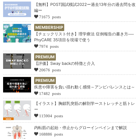
【無料】POST国試模試2022ー過去13年分の過去問を改
編ー
71675 posts
MEMBERSHIP
【チェックリスト付き】理学療法 症例報告の書き方──
PhyCARE 35項目を現場で使う
7974 posts
PREMIUM
【評価】Sway backの特徴と介入
20676 posts
PREMIUM
疾患や障害を負い揺れ動く感情～アンビバレンスとは～
17482 posts
【イラスト】胸鎖乳突筋の解剖学ーストレッチと筋トレ
ー
115904 posts
内転筋の起始・停止からグローインペインまで解説
168886 posts