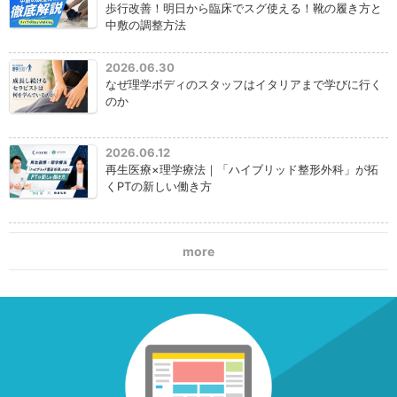
歩行改善！明日から臨床でスグ使える！靴の履き方と
中敷の調整方法
2026.06.30
なぜ理学ボディのスタッフはイタリアまで学びに行く
のか
2026.06.12
再生医療×理学療法｜「ハイブリッド整形外科」が拓
くPTの新しい働き方
more