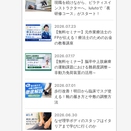
現職を続けながら、ピラティスイ
ンストラクターへ。lulutoで「夜
研修コース」がスタート！
2026.07.23
【無料セミナー】元作業療法士の
FPが伝える！療法士のためのお金
の教養講座
2026.07.17
【無料セミナー】脳卒中上肢麻痺
の運動課題における難易度調整～
非動力免荷装置の活用～
2026.07.01
歩行改善！明日から臨床でスグ使
える！靴の履き方と中敷の調整方
法
2026.06.30
なぜ理学ボディのスタッフはイタ
リアまで学びに行くのか