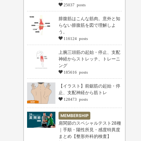
25037 posts
腓腹筋はこんな筋肉。意外と知
らない腓腹筋を図で理解しよ
う。
116124 posts
上腕三頭筋の起始・停止、支配
神経からストレッチ、トレーニ
ング
185616 posts
【イラスト】前鋸筋の起始・停
止、支配神経から筋トレ
128473 posts
MEMBERSHIP
肩関節のスペシャルテスト28種
｜手順・陽性所見・感度特異度
まとめ【整形外科的検査】