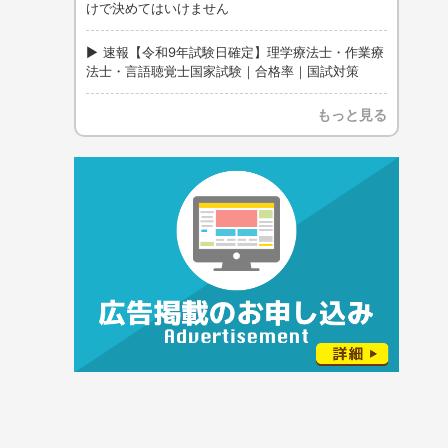
けで決めてはいけません
速報【令和9年試験日確定】理学療法士・作業療
法士・言語聴覚士国家試験｜合格率｜国試対策
もっと見る