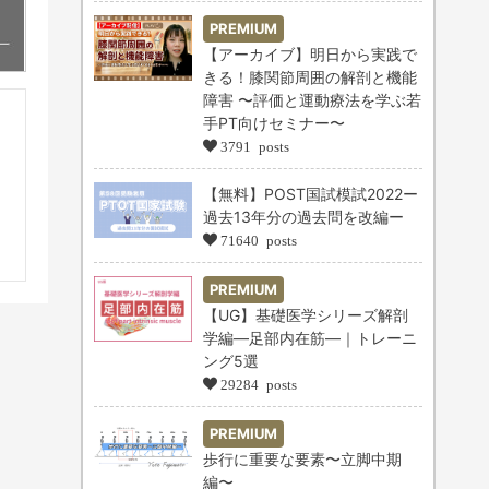
PREMIUM
【アーカイブ】明日から実践で
きる！膝関節周囲の解剖と機能
障害 〜評価と運動療法を学ぶ若
手PT向けセミナー〜
3791 posts
【無料】POST国試模試2022ー
過去13年分の過去問を改編ー
71640 posts
PREMIUM
【UG】基礎医学シリーズ解剖
学編―足部内在筋―｜トレーニ
ング5選
29284 posts
PREMIUM
歩行に重要な要素〜立脚中期
編〜