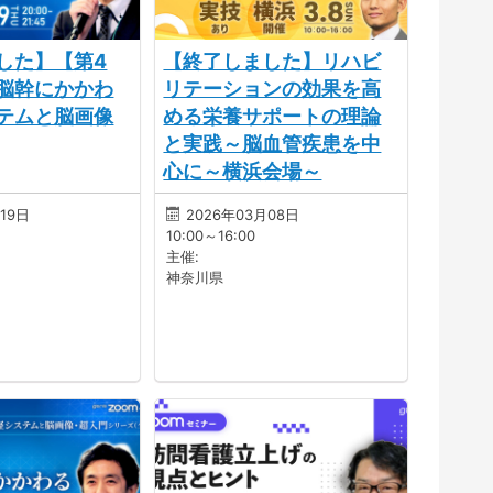
した】【第4
【終了しました】リハビ
脳幹にかかわ
リテーションの効果を高
テムと脳画像
める栄養サポートの理論
と実践～脳血管疾患を中
心に～横浜会場～
19日
2026年03月08日
10:00～16:00
主催:
神奈川県