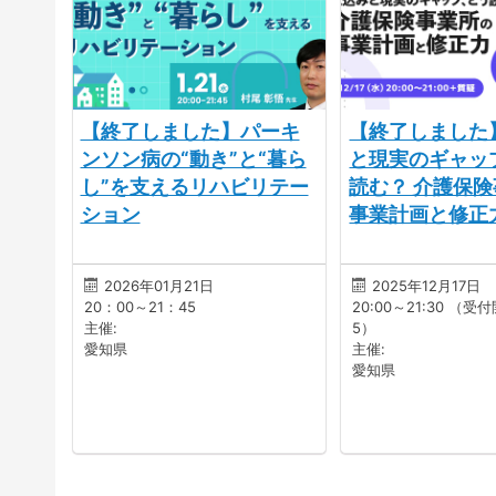
【終了しました】パーキ
【終了しました
ンソン病の“動き”と“暮ら
と現実のギャッ
し”を支えるリハビリテー
読む？ 介護保
ション
事業計画と修正
2026年01月21日
2025年12月17日
20：00～21：45
20:00～21:30 （受
主催:
5）
愛知県
主催:
愛知県