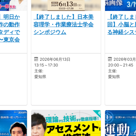
】明日か
【終了しました】日本美
【終了しま
作の動作
容理学・作業療法士学会
回】小脳と
タディで
シンポジウム
る神経シス
〜東京会
2026年06月13日
2026年03月
13:15～17:30
20:00～21:45
主催:
主催:
愛知県
愛知県