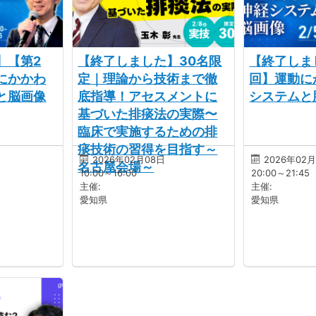
】【第2
【終了しました】30名限
【終了しま
にかかわ
定｜理論から技術まで徹
回】運動に
と脳画像
底指導！アセスメントに
システムと
基づいた排痰法の実際〜
臨床で実施するための排
痰技術の習得を目指す～
2026年02月08日
2026年02
名古屋会場～
10:00～16:00
20:00～21:45
主催:
主催:
愛知県
愛知県