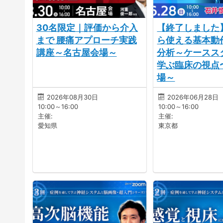
30名限定｜評価から介入
【終了しました
まで 腰痛アプローチ実践
ら使える基本動
講座～名古屋会場～
分析～ケースス
学ぶ臨床の視点
場～
2026年08月30日
2026年06月28日
10:00～16:00
10:00～16:00
主催:
主催:
愛知県
東京都