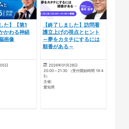
した】【第1
【終了しました】訪問看
かかわる神経
護立上げの視点とヒント
脳画像
～夢をカタチにするには
順番がある～
月05日
2026年01月28日
20:00～21:30 （受付開始時間 19:4
5）
主催:
愛知県