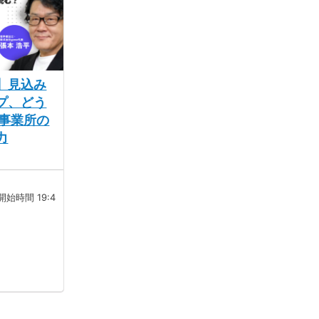
】見込み
プ、どう
険事業所の
力
付開始時間 19:4