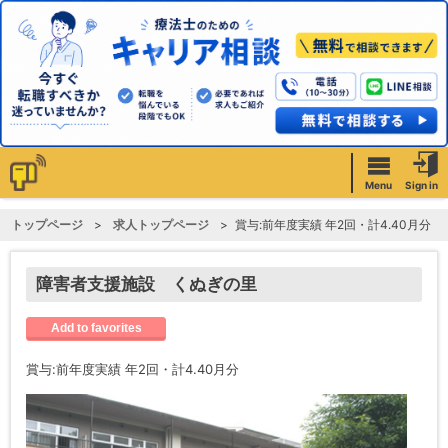
Menu
Sign in
トップページ
求人トップページ
賞与:前年度実績 年2回・計4.40月分
障害者支援施設 くぬぎの里
Add to favorites
賞与:前年度実績 年2回・計4.40月分