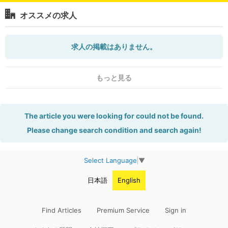
オススメの求人
求人の掲載はありません。
もっと見る
The article you were looking for could not be found.
Please change search condition and search again!
Select Language
▼
日本語
English
Find Articles
Premium Service
Sign in