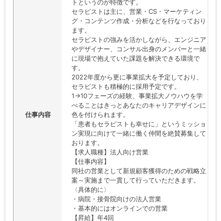
トというのが特徴です。
セラピストは主に、営業・CS・マーケティン
グ・コンテンツ作成・分析などを行なっており
ます。
セラピストの強みを活かしながら、エンジニア
やデザイナー、コンサル出身のメンバーと一緒
に現場で抱えていた課題を解決できる環境で
す。
2022年度から更に事業拡大を予定しており、
セラピストも積極的に採用予定です。
1→10フェーズの経験、事業拡大ノウハウを学
べることはきっとあなたのキャリアデザインに
仕事内容
色を付けられます。
「患者もセラピストも幸せに」というミッショ
ン実現に向けて一緒に働く仲間を絶賛募集して
おります。
【求人職種】法人向け営業
【仕事内容】
同社の営業として新規顧客獲得のための戦略立
案～実施まで一貫して行っていただきます。
〈具体的に〉
・病院・接骨院向けの法人営業
・基本的にはオンラインでの営業
【昇給】年4回