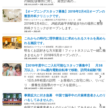
の病院/診療所に対し、 経営計画の...
月収 333,333円 〜 月収 333,333円
【オープニングスタッフ募集】2019年2月4日オープンの
整形外科クリニックです。
平井リハビリテーション整形外科 江戸川区平井４−１１−４ ２階
2019年2月4日に、JR総武線平井駅徒歩1分の場所に整形
外科クリニックがオープンします。 ...
月収 0円 〜 月収 0円
これからの時代に理学療法士に求められるスキルを高めら
れる施設です。
株式会社エバーウォーク 錦糸町駅、押上駅から徒歩8分
明るくお話好きな方大歓迎！フィットネスジムで一緒に働
きませんか？ 2018年5月オープンのフ...
月収 250,000円 〜 月収 350,000円
【2019年度中にご入社可能なスタッフ募集中】 月38
万以上、2~3㎞圏内電動自転車で移動、訪問未経験7割
ソフィアメディ株式会社 東京都 【東京都】 目黒区・世田谷区・品川区・大田区・港区・三鷹
市・杉並区 ・神奈川県川崎市・名古屋市・富山県
・1日5,6件程度の訪問 ・お客様のご自宅に伺い、リハビ
リ ・療養生活指導のサービスを提供し...
月収 387,000円 〜 月収 387,000円
事業拡大に付き急募 中国で脳卒中の片麻痺患者さんのリ
ハをしてみませんか。
友康㈱ 中華人民共和国浙江省台州市
中国で片麻痺患者さんのリハビリをしてみませんか。日本