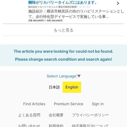
醐味がリカバリータイムズにはあります。
株式会社リカバリータイムズ 横浜市鶴見区駒岡5-15-32-102
施設紹介：横浜市鶴見区の街のリハビリステーションとし
て、歩行特化型デイサービスで実施している事...
月収 290,000円 〜 月収 300,000円
もっと見る
The article you were looking for could not be found.
Please change search condition and search again!
Select Language
▼
日本語
English
Find Articles
Premium Service
Sign in
よくある質問
会社概要
プライバシーポリシー
お問い合わせ
利用規約
特定商取引法について