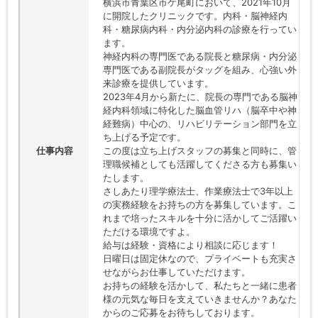
横浜市青葉区市ケ尾町において、2021年10月
に開院したクリニックです。内科・脳神経内
科・糖尿病内科・内分泌内科の診療を行ってい
ます。
神経内科の専門医である院長と糖尿病・内分泌
専門医である副院長がタッグを組み、心強い外
来診療を提供しています。
2023年4月から新たに、院長の専門である脳神
経内科領域に特化した脳血管リハ（脳卒中や神
経難病）中心の、リハビリテーション部門を立
ち上げる予定です。
仕事内容
この度は立ち上げスタッフの募集と同時に、管
理職候補としても活躍してくださる方も募集い
たします。
さしあたり理学療法士、作業療法士で3年以上
の実務経験をお持ちの方を募集しています。こ
れまで培ったスキルを十分に活かしてご活躍い
ただける環境ですよ。
給与は経験・資格により相談に応じます！
日曜日は固定休なので、プライベートも充実さ
せながらお仕事していただけます。
お持ちの経験を活かして、私たちと一緒に患者
様の元気な毎日を支えていきませんか？あなた
からのご応募をお待ちしております。