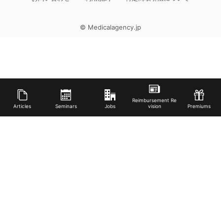
© Medicalagency.jp
Reimbursement Re
Articles
Seminars
Jobs
vision
Premiums