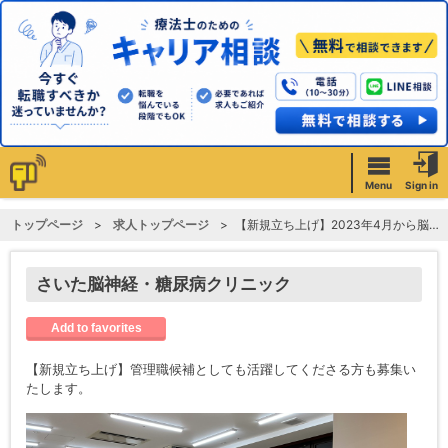
Menu
Sign in
トップページ
求人トップページ
【新規立ち上げ】2023年4月から脳神経内科領域に特化した脳血管リハ（脳卒中や神経難病）。経験・資格により給与応相談！
さいた脳神経・糖尿病クリニック
Add to favorites
【新規立ち上げ】管理職候補としても活躍してくださる方も募集い
たします。