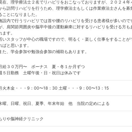
現在、理学療法士２名でリハビリをおこなっておりますが、２０２４年
から訪問リハビリを行うため、理学療法士もしくは作業療法士さんを募
ることになりました。
施設内で行うリハビリでは首や腰のリハビリを受ける患者様が多いので
が、肩関節周囲炎や脳卒中後の運動麻痺に対するリハビリを受ける方も
れます。
若いスタッフが中心の職場ですので、明るく・楽しく仕事をすることが
ればと思います。
また、学会参加や勉強会参加の補助もあります。
月給３０万円〜 ボーナス 夏・冬１か月ずつ
週５日勤務 土曜午後・日・祝日は休みです
月火木金・・・9：00〜18：30 土曜・・・9：00〜13：15
水曜、日曜、祝日、夏季、年末年始 他 当院の定めによる
もりや脳神経クリニック