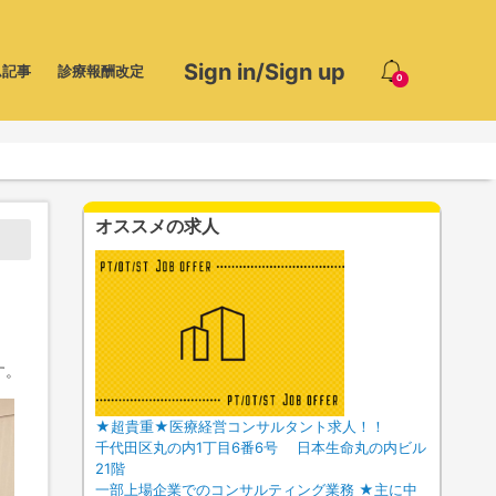
Sign in/Sign up
ム記事
診療報酬改定
0
オススメの求人
す。
★超貴重★医療経営コンサルタント求人！！
千代田区丸の内1丁目6番6号 日本生命丸の内ビル
21階
一部上場企業でのコンサルティング業務 ★主に中