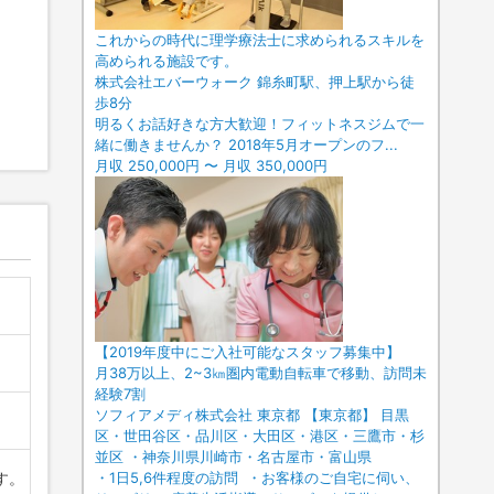
これからの時代に理学療法士に求められるスキルを
高められる施設です。
株式会社エバーウォーク 錦糸町駅、押上駅から徒
歩8分
明るくお話好きな方大歓迎！フィットネスジムで一
緒に働きませんか？ 2018年5月オープンのフ...
月収 250,000円 〜 月収 350,000円
【2019年度中にご入社可能なスタッフ募集中】
月38万以上、2~3㎞圏内電動自転車で移動、訪問未
経験7割
ソフィアメディ株式会社 東京都 【東京都】 目黒
区・世田谷区・品川区・大田区・港区・三鷹市・杉
並区 ・神奈川県川崎市・名古屋市・富山県
す。
・1日5,6件程度の訪問 ・お客様のご自宅に伺い、