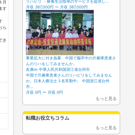
リハビリ ・療養生活指導のサービスを提供し...
４月
月収 387,000円 〜 月収 387,000円
集す
す
おら
でき
事業拡大に付き急募 中国で脳卒中の片麻痺患者さ
んのリハをしてみませんか。
友康㈱ 中華人民共和国浙江省台州市
中国で片麻痺患者さんのリハビリをしてみません
か。日本人療法士３名常勤中。 中国浙江省台州
市...
月収 0円 〜 月収 0円
もっと見る
転職お役立ちコラム
もっと見る