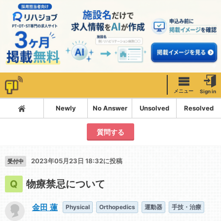
メニュー
Sign in
Newly
No Answer
Unsolved
Resolved
質問する
2023年05月23日 18:32に投稿
受付中
物療禁忌について
金田 蓮
Physical
Orthopedics
運動器
手技・治療