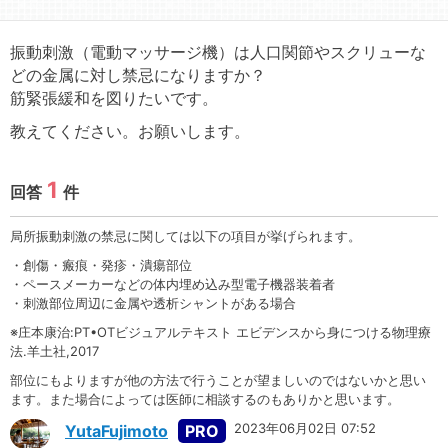
振動刺激（電動マッサージ機）は人口関節やスクリューな
どの金属に対し禁忌になりますか？
筋緊張緩和を図りたいです。
教えてください。お願いします。
1
回答
件
局所振動刺激の禁忌に関しては以下の項目が挙げられます。
・創傷・瘢痕・発疹・潰瘍部位
・ペースメーカーなどの体内埋め込み型電子機器装着者
・刺激部位周辺に金属や透析シャントがある場合
※庄本康治:PT•OTビジュアルテキスト エビデンスから身につける物理療
法.羊土社,2017
部位にもよりますが他の方法で行うことが望ましいのではないかと思い
ます。また場合によっては医師に相談するのもありかと思います。
2023年06月02日 07:52
YutaFujimoto