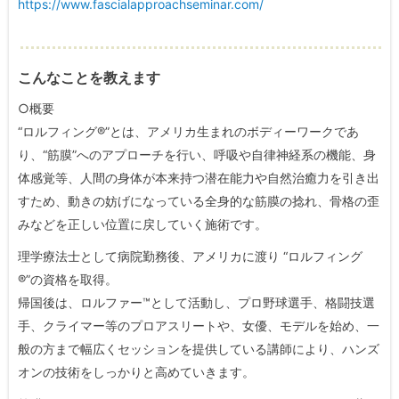
https://www.fascialapproachseminar.com/
こんなことを教えます
○概要
“ロルフィング®︎”とは、アメリカ生まれのボディーワークであ
り、“筋膜”へのアプローチを行い、呼吸や自律神経系の機能、身
体感覚等、人間の身体が本来持つ潜在能力や自然治癒力を引き出
すため、動きの妨げになっている全身的な筋膜の捻れ、骨格の歪
みなどを正しい位置に戻していく施術です。
理学療法士として病院勤務後、アメリカに渡り “ロルフィング
®︎”の資格を取得。
帰国後は、ロルファー™️として活動し、プロ野球選手、格闘技選
手、クライマー等のプロアスリートや、女優、モデルを始め、一
般の方まで幅広くセッションを提供している講師により、ハンズ
オンの技術をしっかりと高めていきます。