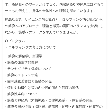
で、筋筋膜へのワークだけでなく、内臓筋膜や神経系に対するワ
ークもお伝えし、身体の全体性への理解を深めていきます。
FASの場で、サイエンス的な観点と、ロルフィング的な観点から
の筋膜へのアプローチ、理論と感覚の両面のバランスを大切にし
ながら、筋膜へのワークを学んでいきませんか。
○プログラム
・ロルフィングの考え方について
・筋膜の解剖学、生理学
- 筋膜の発生学的理解
- テンセグリティ構造について
- 筋膜のストレス伝達
- 固有感覚受容器と筋膜の関係
- 情動や動機付け等の内受容的側面と筋膜の関係
- 筋膜性疼痛について
- 筋膜と神経系（末梢神経・自律神経系）・脈管系の関係
- 筋膜各層の特徴（脂肪層、筋筋膜・靭帯・内臓筋膜・硬膜等の