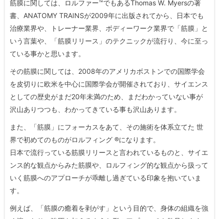
筋膜に関しては、ロルファー™️でもあるThomas W. Myersの著
書、ANATOMY TRAINSが2009年に出版されてから、日本でも
治療業界や、トレーナー業界、ボディーワーク業界で「筋膜」と
いう言葉や、「筋膜リリース」のテクニックが流行り、今に至っ
ている事かと思います。
その筋膜に関しては、2008年のアメリカボストンでの国際学会
を皮切りに欧米を中心に国際学会が開催されており、サイエンス
としての歴史がまだ20年未満のため、まだわかっていない事が
沢山ありつつも、わかってきている事も沢山あります。
また、「筋膜」にフォーカスをあて、その施術を体系立てた 世
界で初めてのものがロルフィング ®になります。
日本で流行っている筋膜リリースと言われているものと、サイエ
ンス的な観点からみた筋膜や、ロルフィング的な観点から扱って
いく筋膜へのアプローチが乖離し過ぎている印象を抱いていま
す。
例えば、「筋膜の癒着を剥がす」という目的で、身体の組織を強