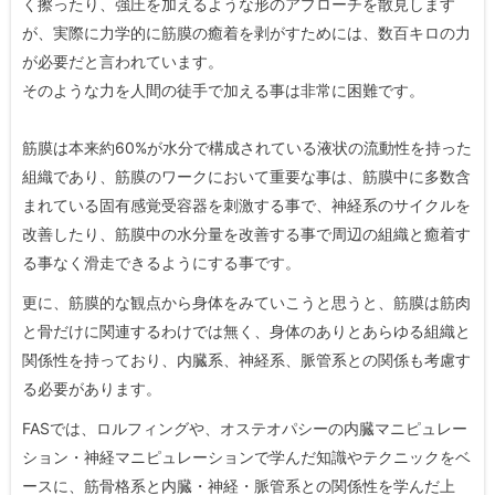
く擦ったり、強圧を加えるような形のアプローチを散見します
が、実際に力学的に筋膜の癒着を剥がすためには、数百キロの力
が必要だと言われています。
そのような力を人間の徒手で加える事は非常に困難です。
筋膜は本来約60%が水分で構成されている液状の流動性を持った
組織であり、筋膜のワークにおいて重要な事は、筋膜中に多数含
まれている固有感覚受容器を刺激する事で、神経系のサイクルを
改善したり、筋膜中の水分量を改善する事で周辺の組織と癒着す
る事なく滑走できるようにする事です。
更に、筋膜的な観点から身体をみていこうと思うと、筋膜は筋肉
と骨だけに関連するわけでは無く、身体のありとあらゆる組織と
関係性を持っており、内臓系、神経系、脈管系との関係も考慮す
る必要があります。
FASでは、ロルフィングや、オステオパシーの内臓マニピュレー
ション・神経マニピュレーションで学んだ知識やテクニックをベ
ースに、筋骨格系と内臓・神経・脈管系との関係性を学んだ上