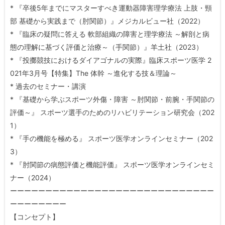
* 『卒後5年までにマスターすべき運動器障害理学療法 上肢・頸
部 基礎から実践まで（肘関節）』メジカルビュー社（2022）
* 『臨床の疑問に答える 軟部組織の障害と理学療法 ～解剖と病
態の理解に基づく評価と治療～（手関節）』羊土社（2023）
* 『投擲競技におけるダイアゴナルの実際』臨床スポーツ医学 2
021年3月号【特集】The 体幹 ～進化する技＆理論～
* 過去のセミナー・講演
* 『基礎から学ぶスポーツ外傷・障害 ～肘関節・前腕・手関節の
評価～』 スポーツ選手のためのリハビリテーション研究会（202
1）
* 『手の機能を極める』 スポーツ医学オンラインセミナー（202
3）
* 『肘関節の病態評価と機能評価』 スポーツ医学オンラインセミ
ナー（2024）
ーーーーーーーーーーーーーーーーーーーーーーーーーーーーー
ーーーーーーーー
【コンセプト】