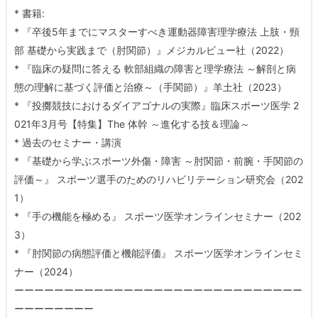
* 書籍:
* 『卒後5年までにマスターすべき運動器障害理学療法 上肢・頸
部 基礎から実践まで（肘関節）』メジカルビュー社（2022）
* 『臨床の疑問に答える 軟部組織の障害と理学療法 ～解剖と病
態の理解に基づく評価と治療～（手関節）』羊土社（2023）
* 『投擲競技におけるダイアゴナルの実際』臨床スポーツ医学 2
021年3月号【特集】The 体幹 ～進化する技＆理論～
* 過去のセミナー・講演
* 『基礎から学ぶスポーツ外傷・障害 ～肘関節・前腕・手関節の
評価～』 スポーツ選手のためのリハビリテーション研究会（202
1）
* 『手の機能を極める』 スポーツ医学オンラインセミナー（202
3）
* 『肘関節の病態評価と機能評価』 スポーツ医学オンラインセミ
ナー（2024）
ーーーーーーーーーーーーーーーーーーーーーーーーーーーーー
ーーーーーーーー