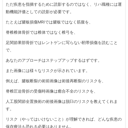
ただ疾患を指摘するために読影するのではなく、リハ職種には運
動機能評価としての読影が必要です。
たとえば腱板損傷MRIでは腱板ではなく筋腹を、
脊椎椎体骨折では椎体ではなく椎弓を、
足関節果部骨折ではレントゲンに写らない靭帯損傷を読むこと
で、
あなたのアプローチはステップアップするはずです。
また画像には様々なリスクが示されています。
例えば、腱板断裂の術前画像は術後再断裂のリスクを、
脊椎圧迫骨折の受傷時画像は癒合不全のリスクを、
人工股関節全置換術の術後画像は脱臼のリスクを教えてくれま
す。
リスク（やってはいけないこと）が理解できれば、どんな疾患の
保存療法も恐れる必要はありません。