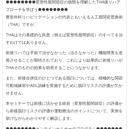
●●●●●●●●変形性股関節症の病態を理解したTHA後リハア
プローチを学ぼう●●●●●●●●
整形外科リハビリテーションの代表ともいえる人工股関節置換術
（THA）ですが、
THAはその基礎的な疾患（例えば変形性股関節症）のすべてを治
すわけではありません。
術後リハでは手術で治せなかった（治さなかった）機能障害を改
善させることが期待されており、これにより結果的に術後リハが
THAそのものの効果を助長することにつながります。
また、術後合併症のひとつである脱臼については、積極的な関節
可動域練習やADL訓練を実施するために脱臼リスクの評価が欠か
せません。
本セミナーでは術後に活かせる術前（変形性股関節症）の評価か
ら術後脱臼リスクの評価や運動療法のポイントについて、実例を
挙げながらわかりやすく解説します。
●●●●●●●●オンラインセミナーのプログラム●●●●●●●