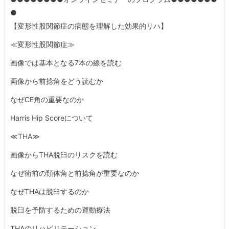
●
【変形性股関節症の病態を理解した効果的リハ】
≪変形性股関節症≫
画像では基本となる7本の線を読む
画像から前捻角をどう読むか
なぜCE角の重要なのか
Harris Hip Scoreについて
≪THA≫
画像からTHA脱臼のリスクを読む
なぜ術前の頚体角と前捻角が重要なのか
なぜTHAは脱臼するのか
脱臼を予防するための運動療法
THAのリハビリテーション