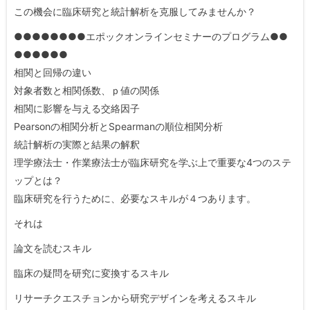
この機会に臨床研究と統計解析を克服してみませんか？
●●●●●●●●エポックオンラインセミナーのプログラム●●
●●●●●●
相関と回帰の違い
対象者数と相関係数、ｐ値の関係
相関に影響を与える交絡因子
Pearsonの相関分析とSpearmanの順位相関分析
統計解析の実際と結果の解釈
理学療法士・作業療法士が臨床研究を学ぶ上で重要な4つのステ
ップとは？
臨床研究を行うために、必要なスキルが４つあります。
それは
論文を読むスキル
臨床の疑問を研究に変換するスキル
リサーチクエスチョンから研究デザインを考えるスキル