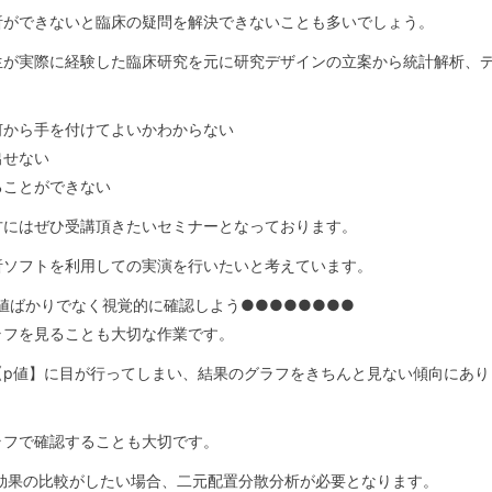
析ができないと臨床の疑問を解決できないことも多いでしょう。
生が実際に経験した臨床研究を元に研究デザインの立案から統計解析、
。
何から手を付けてよいかわからない
出せない
ることができない
方にはぜひ受講頂きたいセミナーとなっております。
析ソフトを利用しての実演を行いたいと考えています。
値ばかりでなく視覚的に確認しよう●●●●●●●●
ラフを見ることも大切な作業です。
【p値】に目が行ってしまい、結果のグラフをきちんと見ない傾向にあり
ラフで確認することも大切です。
効果の比較がしたい場合、二元配置分散分析が必要となります。