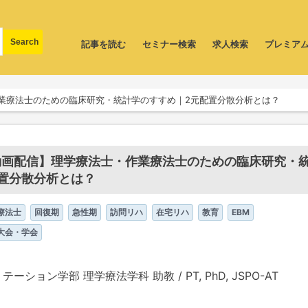
記事を読む
セミナー検索
求人検索
プレミア
業療法士のための臨床研究・統計学のすすめ｜2元配置分散分析とは？
動画配信】理学療法士・作業療法士のための臨床研究・
置分散分析とは？
療法士
回復期
急性期
訪問リハ
在宅リハ
教育
EBM
大会・学会
ション学部 理学療法学科 助教 / PT, PhD, JSPO-AT