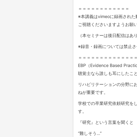
＝＝＝＝＝＝＝＝＝＝＝＝
※本講義はvimeoに録画さ
ご視聴くださいますようお願
（本セミナーは後日配信はあ
※録音・録画については禁止
＝＝＝＝＝＝＝＝＝＝＝＝＝
EBP（Evidence Base
聴覚士なら誰しも耳にしたこ
リハビリテーションの分野にお
ねが重要です。
学校での卒業研究依頼研究を
す。
『研究』という言葉を聞くと
“難しそう…”