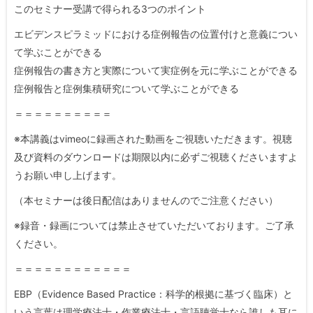
このセミナー受講で得られる3つのポイント
エビデンスピラミッドにおける症例報告の位置付けと意義につい
て学ぶことができる
症例報告の書き方と実際について実症例を元に学ぶことができる
症例報告と症例集積研究について学ぶことができる
＝＝＝＝＝＝＝＝＝＝
※本講義はvimeoに録画された動画をご視聴いただきます。視聴
及び資料のダウンロードは期限以内に必ずご視聴くださいますよ
うお願い申し上げます。
（本セミナーは後日配信はありませんのでご注意ください）
※録音・録画については禁止させていただいております。ご了承
ください。
＝＝＝＝＝＝＝＝＝＝＝＝
EBP（Evidence Based Practice：科学的根拠に基づく臨床）と
いう言葉は理学療法士・作業療法士・言語聴覚士なら誰しも耳に