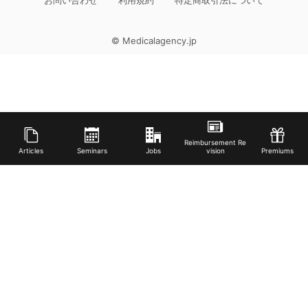
© Medicalagency.jp
Reimbursement Re
Articles
Seminars
Jobs
vision
Premiums