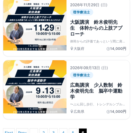
2026年11月29日
(日)
理学療法士
大阪講演 鈴木俊明先
生 体幹からの上肢アプ
ローチ
体幹からの評価であっという間に肩関
節が使えるにかわる〜
大阪府
14,000円
2026年09月13日
(日)
理学療法士
広島講演 少人数制 鈴
木俊明先生 脳卒中運動
学
〜ぶん回し歩行、トレンデルンブルグ
現象、大胸筋の筋緊張を運動学視点か
広島県
14,000円
ら解明〜
First
Prev
…
2
3
4
5
6