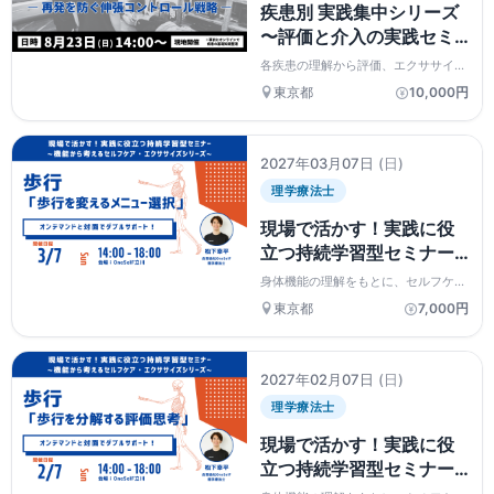
疾患別 実践集中シリーズ
〜評価と介入の実践セミ
ナー〜 ハムストリング
各疾患の理解から評価、エクササイズ
ス肉離れ ― 再発を防ぐ伸
介入までを実践的に学ぶシリーズ。事
東京都
10,000円
前予習動画と対面実技を組み合わせ、
張コントロール戦略―
現場で再現できる評価と運動療法の流
れを習得します。
2027年03月07日
(日)
理学療法士
現場で活かす！実践に役
立つ持続学習型セミナー
~機能から考えるセルフケ
身体機能の理解をもとに、セルフケア
ア・エクササイズシリー
やエクササイズの選択・指導を実践的
東京都
7,000円
に学ぶシリーズ。評価の視点と実技を
ズ~ 歩行 「歩行を変え
通して、現場で活かせる運動指導の土
るメニュー選択」
台を体系的に身につけます。
2027年02月07日
(日)
理学療法士
現場で活かす！実践に役
立つ持続学習型セミナー
~機能から考えるセルフケ