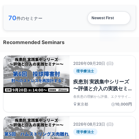
70
件のセミナー
Recommended Seminars
2026年09月20日
(日)
理学療法士
疾患別 実践集中シリーズ
〜評価と介入の実践セミ
ナー〜 投球障害肘 ― 肘
各疾患の理解から評価、エクササイズ
へのストレスを再設計す
介入までを実践的に学ぶシリーズ。事
東京都
10,000円
前予習動画と対面実技を組み合わせ、
る―
現場で再現できる評価と運動療法の流
れを習得します。
2026年08月23日
(日)
理学療法士