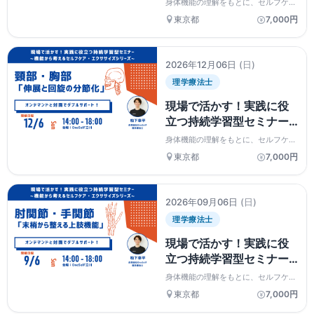
身体機能の理解をもとに、セルフケア
ア・エクササイズシリー
やエクササイズの選択・指導を実践的
東京都
7,000円
に学ぶシリーズ。評価の視点と実技を
ズ~ 歩行 「歩行を分解
通して、現場で活かせる運動指導の土
する評価思考」
台を体系的に身につけます。
2026年12月06日
(日)
理学療法士
現場で活かす！実践に役
立つ持続学習型セミナー
~機能から考えるセルフケ
身体機能の理解をもとに、セルフケア
ア・エクササイズシリー
やエクササイズの選択・指導を実践的
東京都
7,000円
に学ぶシリーズ。評価の視点と実技を
ズ~ 頸部・胸部 「伸展
通して、現場で活かせる運動指導の土
と回旋の分節化」
台を体系的に身につけます。
2026年09月06日
(日)
理学療法士
現場で活かす！実践に役
立つ持続学習型セミナー
~機能から考えるセルフケ
身体機能の理解をもとに、セルフケア
ア・エクササイズシリー
やエクササイズの選択・指導を実践的
東京都
7,000円
に学ぶシリーズ。評価の視点と実技を
ズ~ 肘関節・手関節「抹
通して、現場で活かせる運動指導の土