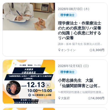
消から整える上肢機能」
台を体系的に身につけます。
2026年08月13日
(木)
理学療法士
理学療法士・作業療法士
のための疾患別リハ栄養
の知識｜心疾患に対する
リハ栄養
講師：坂本 陽子先生 医療法人社団蘇
生会 蘇生会総合病院 管理栄養士
オンライン
3,300円
＝＝＝＝＝＝＝＝＝＝＝＝＝＝
2026年12月13日
(日)
理学療法士
小野志操先生 大阪
「仙腸関節障害とは何
か？〜解剖学に基づいた
〜椎間関節性腰痛と仙腸関節性腰痛鑑
触診技術と治療技術」
別方法〜
大阪府
14,000円