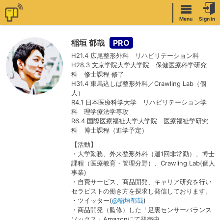
Menu
Sign in
稲垣 郁哉
H21.4 広尾整形外科 リハビリテーション科
H28.3 文京学院大学大学院 保健医療科学研究
科 修士課程 修了
H31.4 東馬込しば整形外科／Crawling Lab（個
人）
R4.1 日本医療科学大学 リハビリテーション学
科 理学療法学専攻
R6.4 国際医療福祉大学大学院 医療福祉学研究
科 博士課程（進学予定）
【活動】
・大学勤務、外来整形外科（週1回非常勤）、博士
課程（医療教育・管理分野）、Crawling Lab(個人
事業)
・自費サービス、商品開発、キャリア研究を行い
セラピストの働き方を探求し発信しております。
・ツイッター(
@稲垣郁哉
)
・商品開発（監修）した「足裏センサーバランス
ソックス」Amazonにて発売中