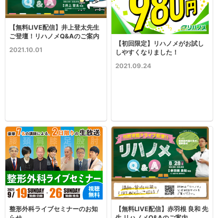
【無料LIVE配信】井上登太先生
ご登壇！リハノメQ&Aのご案内
【初回限定】リハノメがお試し
2021.10.01
しやすくなりました！
2021.09.24
整形外科ライブセミナーのお知
【無料LIVE配信】赤羽根 良和 先
らせ
生 リハノメQ&Aのご案内