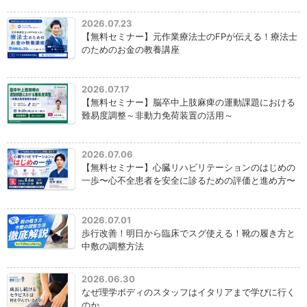
2026.07.23
【無料セミナー】元作業療法士のFPが伝える！療法士
のためのお金の教養講座
2026.07.17
【無料セミナー】脳卒中上肢麻痺の運動課題における
難易度調整～非動力免荷装置の活用～
2026.07.06
【無料セミナー】心臓リハビリテーションのはじめの
一歩〜心不全患者を安全に診るための評価と進め方〜
2026.07.01
歩行改善！明日から臨床でスグ使える！靴の履き方と
中敷の調整方法
2026.06.30
なぜ理学ボディのスタッフはイタリアまで学びに行く
のか