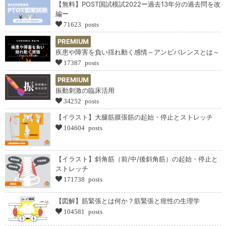
【無料】POST国試模試2022ー過去13年分の過去問を改
編ー
71623 posts
PREMIUM
疾患や障害を負い揺れ動く感情～アンビバレンスとは～
17387 posts
PREMIUM
振動刺激の臨床活用
34252 posts
【イラスト】大腿筋膜張筋の起始・停止とストレッチ
104604 posts
【イラスト】斜角筋（前/中/後斜角筋）の起始・停止と
ストレッチ
171738 posts
【図解】筋緊張とは何か？筋緊張と痙性の生理学
104581 posts