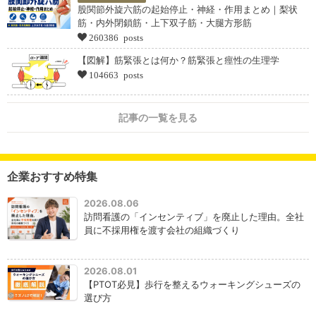
股関節外旋六筋の起始停止・神経・作用まとめ｜梨状
筋・内外閉鎖筋・上下双子筋・大腿方形筋
260386 posts
【図解】筋緊張とは何か？筋緊張と痙性の生理学
104663 posts
記事の一覧を見る
企業おすすめ特集
2026.08.06
訪問看護の「インセンティブ」を廃止した理由。全社
員に不採用権を渡す会社の組織づくり
2026.08.01
【PTOT必見】歩行を整えるウォーキングシューズの
選び方