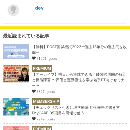
dev
最近読まれている記事
【無料】POST国試模試2022ー過去13年分の過去問を改
編ー
71661 posts
PREMIUM
【アーカイブ】明日から実践できる！膝関節周囲の解剖
と機能障害 〜評価と運動療法を学ぶ若手PT向けセミナ
ー〜
3827 posts
MEMBERSHIP
【チェックリスト付き】理学療法 症例報告の書き方──
PhyCARE 35項目を現場で使う
7949 posts
PREMIUM