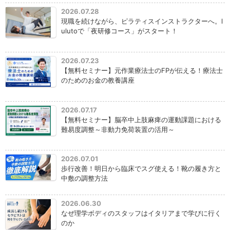
2026.07.28
現職を続けながら、ピラティスインストラクターへ。l
ulutoで「夜研修コース」がスタート！
2026.07.23
【無料セミナー】元作業療法士のFPが伝える！療法士
のためのお金の教養講座
2026.07.17
【無料セミナー】脳卒中上肢麻痺の運動課題における
難易度調整～非動力免荷装置の活用～
2026.07.01
歩行改善！明日から臨床でスグ使える！靴の履き方と
中敷の調整方法
2026.06.30
なぜ理学ボディのスタッフはイタリアまで学びに行く
のか