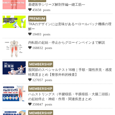
基礎医学シリーズ解剖学編―縫工筋―
45658 posts
PREMIUM
TKAのデザインには意味があるーロールバック機構の理
解ー
19493 posts
内転筋の起始・停止からグローインペインまで解説
168832 posts
MEMBERSHIP
股関節のスペシャルテスト16種｜手順・陽性所見・感度
特異度まとめ【整形外科的検査】
127057 posts
MEMBERSHIP
ハムストリングス（半腱様筋・半膜様筋・大腿二頭筋）
の起始停止・神経・作用・関連疾患まとめ
359847 posts
MEMBERSHIP