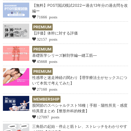
【無料】POST国試模試2022ー過去13年分の過去問を改
編ー
71666 posts
PREMIUM
【評価】体幹に対する評価
32157 posts
PREMIUM
基礎医学シリーズ解剖学編―縫工筋―
45668 posts
PREMIUM
性感帯と迷走神経の関わり【理学療法士がセックスにつ
いて本気で考えてみた】
27160 posts
MEMBERSHIP
股関節のスペシャルテスト16種｜手順・陽性所見・感度
特異度まとめ【整形外科的検査】
127097 posts
三角筋の起始・停止と筋トレ、ストレッチをわかりやす