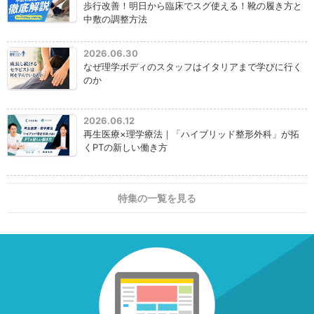
歩行改善！明日から臨床でスグ使える！靴の履き方と
中敷の調整方法
2026.06.30
なぜ理学ボディのスタッフはイタリアまで学びに行く
のか
2026.06.12
再生医療×理学療法｜「ハイブリッド整形外科」が拓
くPTの新しい働き方
特集の一覧を見る