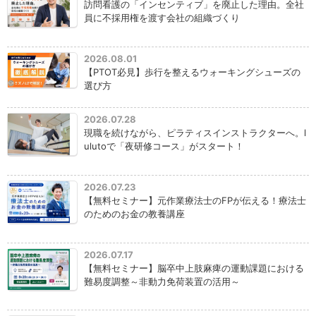
訪問看護の「インセンティブ」を廃止した理由。全社
員に不採用権を渡す会社の組織づくり
2026.08.01
【PTOT必見】歩行を整えるウォーキングシューズの
選び方
2026.07.28
現職を続けながら、ピラティスインストラクターへ。l
ulutoで「夜研修コース」がスタート！
2026.07.23
【無料セミナー】元作業療法士のFPが伝える！療法士
のためのお金の教養講座
2026.07.17
【無料セミナー】脳卒中上肢麻痺の運動課題における
難易度調整～非動力免荷装置の活用～