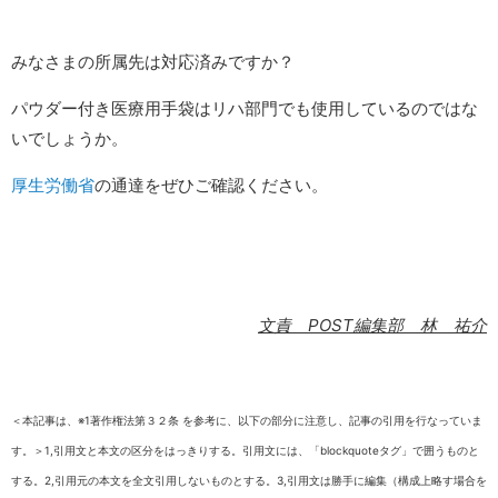
みなさまの所属先は対応済みですか？
パウダー付き医療用手袋はリハ部門でも使用しているのではな
いでしょうか。
厚生労働省
の通達をぜひご確認ください。
文責 POST編集部 林 祐介
＜本記事は、※1著作権法第３２条 を参考に、以下の部分に注意し、記事の引用を行なっていま
す。＞1,引用文と本文の区分をはっきりする。引用文には、「blockquoteタグ」で囲うものと
する。2,引用元の本文を全文引用しないものとする。3,引用文は勝手に編集（構成上略す場合を