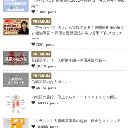
【無料】POST国試模試2022ー過去13年分の過去問を改
編ー
71682 posts
PREMIUM
【アーカイブ】明日から実践できる！膝関節周囲の解剖
と機能障害 〜評価と運動療法を学ぶ若手PT向けセミナ
ー〜
3861 posts
PREMIUM
基礎医学シリーズ解剖学編―深層外旋六筋―
28779 posts
PREMIUM
仙腸関節の介入ポイント
46124 posts
内転筋の起始・停止からグローインペインまで解説
168933 posts
【イラスト】大腿筋膜張筋の起始・停止とストレッチ
104688 posts