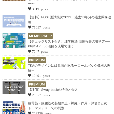
ー〜
3819 posts
【無料】POST国試模試2022ー過去13年分の過去問を改
編ー
71657 posts
MEMBERSHIP
【チェックリスト付き】理学療法 症例報告の書き方──
PhyCARE 35項目を現場で使う
7947 posts
PREMIUM
TKAのデザインには意味があるーロールバック機構の理
解ー
19491 posts
PREMIUM
【評価】Sway backの特徴と介入
20657 posts
腸骨筋・腸腰筋の起始停止・神経・作用・評価まとめ｜
トーマステストでの判別
209339 posts