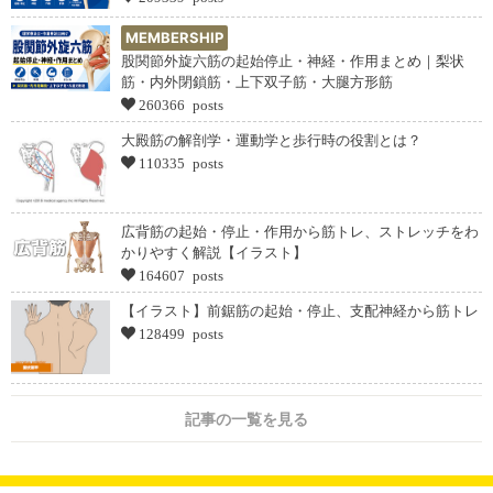
MEMBERSHIP
股関節外旋六筋の起始停止・神経・作用まとめ｜梨状
筋・内外閉鎖筋・上下双子筋・大腿方形筋
260366 posts
大殿筋の解剖学・運動学と歩行時の役割とは？
110335 posts
広背筋の起始・停止・作用から筋トレ、ストレッチをわ
かりやすく解説【イラスト】
164607 posts
【イラスト】前鋸筋の起始・停止、支配神経から筋トレ
128499 posts
記事の一覧を見る