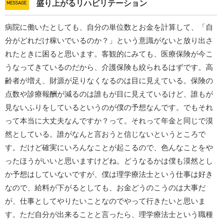
盛り上がるリハビリテーション
病院に働いたとしても、自分の単位数とお金を計算して、「自
分がどれだけ稼いでいるのか？」という意識がないと放り出さ
れたときに困ると思います。客観的にみても、医療保険が今こ
うなってきているのだから、介護保険も絞られるはずです。高
齢者が増え、財源が足りなくなるのは目に見えている。保険の
点数や診療報酬が減るのは誰もが目に見えているけど、誰もが
見ないふりをしているというのが僕の予想なんです。でもそれ
って本当に大丈夫なんですか？って。それって年金と同じで漠
然としている。誰がなんと言おうと信じないというところで
す。だけど確実にいろんなことが起こるので、色んなことをや
ったほうがいいと思いますけどね。どうなるかは僕も漠然とし
か予想はしていないですが、僕は理学療法士という仕事は好き
なので、給料が下がるとしても、お金どうのこうのは大事だ
が、仕事としてやりたいことなのでやって行きたいと思いま
す。ただ自分が出来ることと言ったら、理学療法士という職種