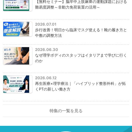
【無料セミナー】脳卒中上肢麻痺の運動課題における
難易度調整～非動力免荷装置の活用～
2026.07.01
歩行改善！明日から臨床でスグ使える！靴の履き方と
中敷の調整方法
2026.06.30
なぜ理学ボディのスタッフはイタリアまで学びに行く
のか
2026.06.12
再生医療×理学療法｜「ハイブリッド整形外科」が拓
くPTの新しい働き方
特集の一覧を見る