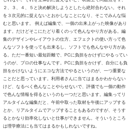
２、３、４、５と決め解決しようとしたら絶対合わない。それ
を３次元的に捉えないとおかしなことになり、そこでみんな悩
むと思います。 例えば編集で、一個の出来上がった映像があり
ます。だけどそこにたどり着くのって色んなやり方がある。編
集のデザインやレイアウトの仕方、エフェクトの使い方って色
んなソフトを使っても出来るし、ソフトでも色んなやり方があ
る。ただ一番短い最短距離で、PCに負担をかけずにやるってい
うのが、プロの仕事なんです。PCに負担をかけず、自分にも負
担をかけないようにエコな方法でやるというのが、一つ重要な
ことだと思っています。利用者さんに当てはまるかわからない
けど、なるべく色んなことやらせないで、評価でも一個の動作
で色んな情報を得るというのも一つだと思います。編集ってリ
アルタイムな編集だと、午前中取った取材を午後にアップする
とか、リアルタイムでアップすることもあるのですが、そうす
るとかなり効率化しないと仕事ができません。そういうところ
は理学療法にも当てはまるかもしれないですね。