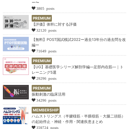
ー〜
3805 posts
PREMIUM
【評価】体幹に対する評価
32120 posts
【無料】POST国試模試2022ー過去13年分の過去問を改
編ー
71649 posts
PREMIUM
【UG】基礎医学シリーズ解剖学編―足部内在筋―｜ト
レーニング5選
29296 posts
PREMIUM
振動刺激の臨床活用
34296 posts
MEMBERSHIP
ハムストリングス（半腱様筋・半膜様筋・大腿二頭筋）
の起始停止・神経・作用・関連疾患まとめ
359724 posts