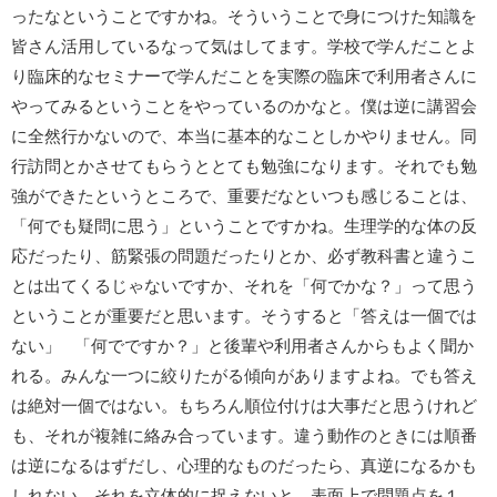
ったなということですかね。そういうことで身につけた知識を
皆さん活用しているなって気はしてます。学校で学んだことよ
り臨床的なセミナーで学んだことを実際の臨床で利用者さんに
やってみるということをやっているのかなと。僕は逆に講習会
に全然行かないので、本当に基本的なことしかやりません。同
行訪問とかさせてもらうととても勉強になります。それでも勉
強ができたというところで、重要だなといつも感じることは、
「何でも疑問に思う」ということですかね。生理学的な体の反
応だったり、筋緊張の問題だったりとか、必ず教科書と違うこ
とは出てくるじゃないですか、それを「何でかな？」って思う
ということが重要だと思います。そうすると「答えは一個では
ない」 「何でですか？」と後輩や利用者さんからもよく聞か
れる。みんな一つに絞りたがる傾向がありますよね。でも答え
は絶対一個ではない。もちろん順位付けは大事だと思うけれど
も、それが複雑に絡み合っています。違う動作のときには順番
は逆になるはずだし、心理的なものだったら、真逆になるかも
しれない。それを立体的に捉えないと、表面上で問題点を１、