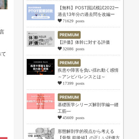
【無料】POST国試模試2022ー
過去13年分の過去問を改編ー
71629 posts
言
PREMIUM
【評価】体幹に対する評価
32086 posts
べて
PREMIUM
疾患や障害を負い揺れ動く感情
～アンビバレンスとは～
17399 posts
PREMIUM
基礎医学シリーズ解剖学編―縫
工筋―
45609 posts
形態解剖学的視点から考える
【骨盤 前後傾】の正しい評価方