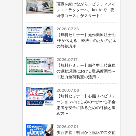
現職を続けながら、ピラティスイ
ンストラクターへ。lulutoで「夜
研修コース」がスタート！
2026.07.23
【無料セミナー】元作業療法士の
FPが伝える！療法士のためのお金
の教養講座
2026.07.17
【無料セミナー】脳卒中上肢麻痺
の運動課題における難易度調整～
非動力免荷装置の活用～
2026.07.06
【無料セミナー】心臓リハビリテ
ーションのはじめの一歩〜心不全
患者を安全に診るための評価と進
め方〜
2026.07.01
歩行改善！明日から臨床でスグ使